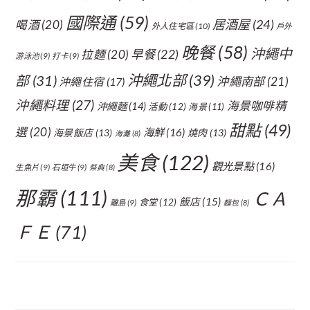
國際通
(59)
居酒屋
(24)
喝酒
(20)
外人住宅區
(10)
戶外
晚餐
(58)
沖繩中
拉麵
(20)
早餐
(22)
游泳池
(9)
打卡
(9)
沖繩北部
(39)
部
(31)
沖繩南部
(21)
沖繩住宿
(17)
沖繩料理
(27)
海景咖啡精
沖繩麵
(14)
活動
(12)
海景
(11)
甜點
(49)
選
(20)
海鮮
(16)
海景飯店
(13)
燒肉
(13)
海灘
(8)
美食
(122)
觀光景點
(16)
生魚片
(9)
石垣牛
(9)
祭典
(8)
那霸
(111)
ＣＡ
飯店
(15)
食堂
(12)
離島
(9)
麵包
(8)
ＦＥ
(71)