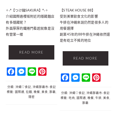
✧˖°【つけ麺SAKURA】°˖✧
【STEAK HOUSE 88】
介紹國際通櫻坂附近的隱藏麵店
受到美軍飲食文化的影響
有多隱藏呢？
牛排在沖繩來說仍然是很多人的
外面厚厚的鐵捲門看起就像是沒
用餐選擇
有營業一樣
創業45年的88牛排在沖繩依然還
是有屹立不搖的地位
READ MORE
READ MORE
Facebook
Messenger
Line
Pinterest
Facebook
Messenger
Line
Pint
分類:
沖繩♡食記
,
沖繩那霸市‐食記
標籤:
國際通
,
拉麵
,
晚餐
,
美食
,
那霸
,
分類:
沖繩♡食記
,
沖繩那霸市‐食記
隱密
標籤:
吃肉
,
國際通
,
晚餐
,
牛排
,
美食
,
那霸