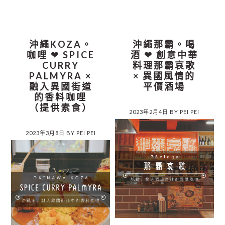
沖繩KOZA。
沖繩那霸。喝
咖哩 ❤︎ SPICE
酒 ❤︎ 創意中華
CURRY
料理那霸哀歌
PALMYRA ×
× 異國風情的
融入異國街道
平價酒場
的香料咖哩
（提供素食）
2023年2月4日
BY
PEI PEI
2023年3月8日
BY
PEI PEI