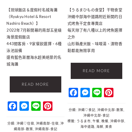
【琉球飯店＆度假村名城海灘
【うるまひもの食堂】干物食堂
（Ryukyu Hotel & Resort
沖繩中部海中道路附近新開的日
Nashiro Beach）】
式烤魚干定食專賣店
2022年7月新開幕的南部五星級
每天除了有八種以上的烤魚選擇
海景度假飯店
之外
443間客房、9家餐飲選擇、6種
山形縣產米飯、味噌湯、漬物香
泳池設備
鬆都能無限享用
還有藍色漸層海水超美絕景的名
城海灘
READ MORE
READ MORE
Facebook
Messenger
Line
Pint
Facebook
Messenger
Line
Pinterest
分類:
沖繩♡食記
,
沖繩中北部‐散策
,
沖繩中北部‐食記
標籤:
うるま市
,
午餐
,
晚餐
,
沖繩中部
,
分類:
沖繩♡住宿
,
沖繩南部‐住宿
,
沖
海中道路
,
海鮮
,
美食
繩南部‐散策
,
沖繩南部‐食記