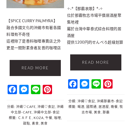
✧˖°【那霸哀歌】°˖✧
位於那霸牧志市場平價居酒屋聚
【SPICE CURRY PALMYRA】
集地裡
融合多國文化的沖繩市有著各國
屬於台灣中華泰式綜合料理的居
料理有不奇怪
酒屋
這裡除了是香料咖哩專賣店之外
提供1200円的せんべろ超級划算
更是一間對素食者友善的咖哩店
READ MORE
READ MORE
Facebook
Messenger
Line
Pint
Facebook
Messenger
Line
Pinterest
分類:
沖繩♡食記
,
沖繩那霸市‐食記
分類:
沖繩♡CAFE
,
沖繩♡食記
,
沖繩
標籤:
喝酒
,
國際通
,
居酒屋
,
晚餐
,
牧
中北部‐CAFE
,
沖繩中北部‐食記
志市場
,
美食
,
那霸
標籤:
ＣＡＦＥ
,
KOZA
,
午餐
,
咖哩
,
甜點
,
素食
,
美食