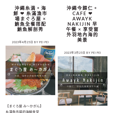
沖繩糸満。海
沖繩今歸仁。
鮮 ❤︎ 糸滿漁市
CAFE ❤︎
場まぐろ屋 ×
AWAYK
鮪魚全餐搭配
NAKIJIN 早
鮪魚解剖秀
午餐 × 享受窗
外羽地內海的
美景
2023年4月25日
BY
PEI PEI
2023年3月25日
BY
PEI PEI
【まぐろ屋 み〜かがん】
糸滿魚市場的海鮮食堂