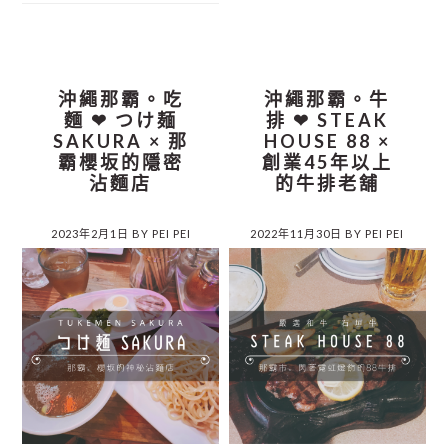
沖繩那霸。吃
沖繩那霸。牛
麵 ❤︎ つけ麺
排 ❤︎ STEAK
SAKURA × 那
HOUSE 88 ×
霸櫻坂的隱密
創業45年以上
沾麵店
的牛排老舖
2023年2月1日
BY
PEI PEI
2022年11月30日
BY
PEI PEI