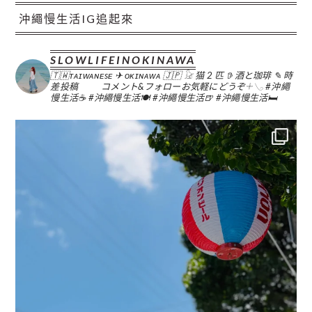
沖繩慢生活IG追起來
SLOWLIFEINOKINAWA
🇹🇼ᴛᴀɪᴡᴀɴᴇsᴇ ✈︎ ᴏᴋɪɴᴀᴡᴀ 🇯🇵
𓃠 猫 2 匹
𖠚 酒と珈琲
✎ 時
差投稿
コメント&フォローお気軽にどうぞ𓇬𓂅
#沖繩
慢生活☕️
#沖繩慢生活🍽
#沖繩慢生活🍺
#沖繩慢生活🛏