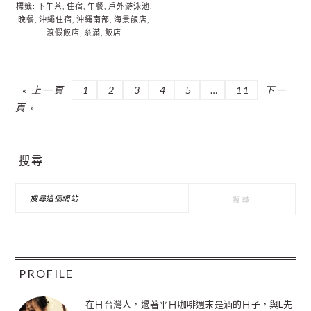
標籤:
下午茶
,
住宿
,
午餐
,
戶外游泳池
,
晚餐
,
沖繩住宿
,
沖繩南部
,
海景飯店
,
渡假飯店
,
糸滿
,
飯店
前
頁
頁
頁
頁
頁
可
頁
前
«
上一頁
1
2
3
4
5
…
11
下一
往
面
面
面
面
面
略
面
往
頁 »
過
主
的
過
搜尋
要
渡
資
搜
頁
尋
面
訊
這
個
欄
網
站
PROFILE
在日台灣人，過著平日咖啡週末是酒的日子，與L先