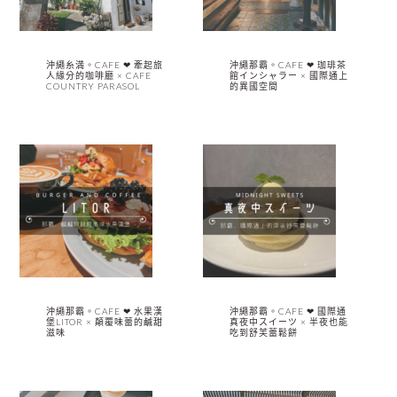
沖繩糸満。CAFE ❤︎ 牽起旅
沖繩那霸。CAFE ❤︎ 珈琲茶
人緣分的咖啡廳 × CAFE
館インシャラー × 國際通上
COUNTRY PARASOL
的異國空間
沖繩那霸。CAFE ❤︎ 水果漢
沖繩那霸。CAFE ❤︎ 國際通
堡LITOR × 顛覆味蕾的鹹甜
真夜中スイーツ × 半夜也能
滋味
吃到舒芙蕾鬆餅