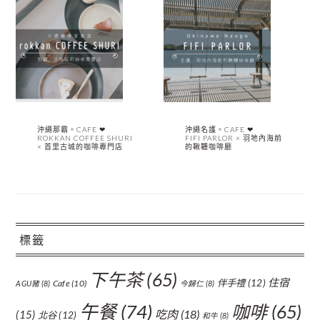
沖繩那霸。CAFE ❤︎
沖繩名護。CAFE ❤︎
ROKKAN COFFEE SHURI
FIFI PARLOR × 羽地內海前
× 首里古城的咖啡專門店
的鞦韆咖啡廳
標籤
下午茶
(65)
住宿
伴手禮
(12)
Cafe
(10)
AGU豬
(8)
今歸仁
(8)
午餐
(74)
咖啡
(65)
吃肉
(18)
(15)
北谷
(12)
和牛
(8)