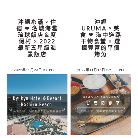
沖繩糸滿。住
沖繩
宿 ❤︎ 名城海灘
URUMA。美
琉球飯店＆度
食 ❤︎ 海中道路
假村 × 2022
干物食堂 × 選
最新五星級海
擇豐富的平價
景飯店
烤魚
2022年11月23日
BY
PEI PEI
2022年11月16日
BY
PEI PEI