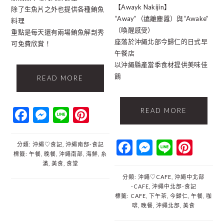
【Awayk Nakijin】
除了生魚片之外也提供各種鮪魚
“Away”（遠離塵囂）與“Awake”
料理
（喚醒感受）
重點是每天還有兩場鮪魚解剖秀
座落於沖繩北部今歸仁的日式早
可免費欣賞！
午餐店
以沖繩縣產當季食材提供美味佳
餚
READ MORE
Facebook
Messenger
Line
Pinterest
READ MORE
Facebook
Messenger
Line
Pint
分類:
沖繩♡食記
,
沖繩南部‐食記
標籤:
午餐
,
晚餐
,
沖繩南部
,
海鮮
,
糸
滿
,
美食
,
食堂
分類:
沖繩♡CAFE
,
沖繩中北部
‐CAFE
,
沖繩中北部‐食記
標籤:
CAFE
,
下午茶
,
今歸仁
,
午餐
,
咖
啡
,
晚餐
,
沖繩北部
,
美食