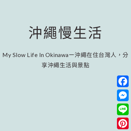
跳
跳
跳
至
至
至
主
主
頁
要
要
尾
沖繩慢生活
內
資
容
訊
欄
My Slow Life In Okinawaー沖繩在住台灣人，分
享沖繩生活與景點
Facebo
Messeng
Line