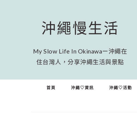
跳
跳
跳
至
至
至
主
主
頁
沖繩慢生活
要
要
尾
內
資
容
訊
欄
My Slow Life In Okinawaー沖繩在
住台灣人，分享沖繩生活與景點
首頁
沖繩♡資訊
沖繩♡活動