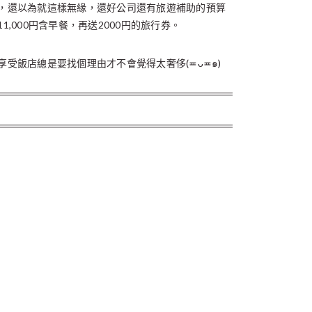
，還以為就這樣無緣，還好公司還有旅遊補助的預算
,000円含早餐，再送2000円的旅行券。
受飯店總是要找個理由才不會覺得太奢侈(≖ᴗ≖๑)