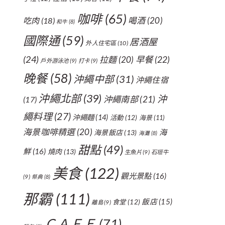
咖啡
(65)
喝酒
(20)
吃肉
(18)
和牛
(8)
國際通
(59)
居酒屋
外人住宅區
(10)
(24)
拉麵
(20)
早餐
(22)
戶外游泳池
(9)
打卡
(9)
晚餐
(58)
沖繩中部
(31)
沖繩住宿
沖繩北部
(39)
沖
沖繩南部
(21)
(17)
繩料理
(27)
沖繩麵
(14)
活動
(12)
海景
(11)
海景咖啡精選
(20)
海
海景飯店
(13)
海灘
(8)
甜點
(49)
鮮
(16)
燒肉
(13)
生魚片
(9)
石垣牛
美食
(122)
觀光景點
(16)
(9)
祭典
(8)
那霸
(111)
飯店
(15)
食堂
(12)
離島
(9)
ＣＡＦＥ
(71)