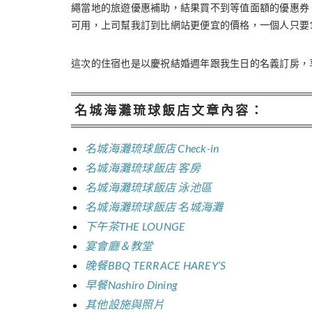
繩當地的旅遊優惠補助，結果買不到等值面額的優惠券
可用，上司幫我訂到比網站更便宜的價格，一個人只要11
這次的住宿也是以慶祝結婚週年跟我生日的名義訂房，享
名城海灘琉球飯店文章內容
：
名城海灘琉球飯店 Check-in
名城海灘琉球飯店 客房
名城海灘琉球飯店 泳池區
名城海灘琉球飯店 名城海灘
下午茶THE LOUNGE
宴會廳＆教堂
晚餐BBQ TERRACE HAREY’S
早餐Nashiro Dining
其他設施與照片