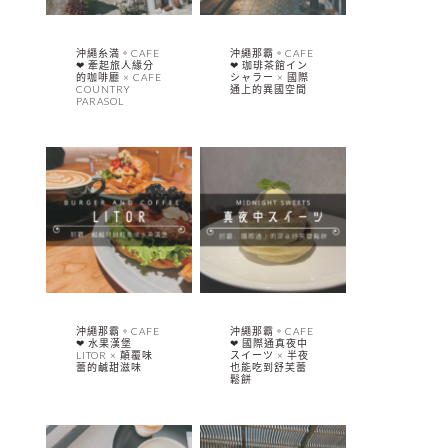
沖繩糸満。CAFE
沖繩那霸。CAFE
❤︎ 牽起旅人緣分
❤︎ 珈琲茶館イン
的咖啡廳 × CAFE
シャラー × 國際
COUNTRY
通上的異國空間
PARASOL
沖繩那霸。CAFE
沖繩那霸。CAFE
❤︎ 水果漢堡
❤︎ 國際通真夜中
LITOR × 顛覆味
スイーツ × 半夜
蕾的鹹甜滋味
也能吃到舒芙蕾
鬆餅