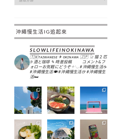
類
沖繩慢生活IG追起來
SLOWLIFEINOKINAWA
🇹🇼ᴛᴀɪᴡᴀɴᴇsᴇ ✈︎ ᴏᴋɪɴᴀᴡᴀ 🇯🇵
𓃠 猫 2 匹
𖠚 酒と珈琲
✎ 時差投稿
コメント&フ
ォローお気軽にどうぞ𓇬𓂅
#沖繩慢生活☕️
#沖繩慢生活🍽
#沖繩慢生活🍺
#沖繩慢生
活🛏