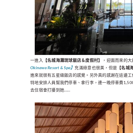
一進入
【
名城海灘
琉球飯店＆度假村】
，迎面而來的大
Okinawa Resort & Spa】
充滿綠意也很美，但是
【
名城
進來就很有五星級飯店的感覺。另外真的感謝在這邊工
特地安排人員幫我們停車、拿行李，連一晚停車費1,5
去住宿會打擾到她……