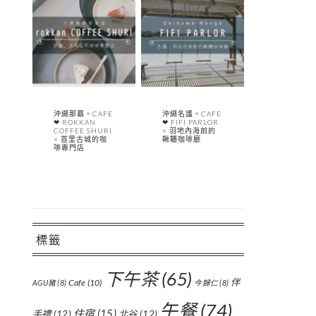
沖繩那霸。CAFE
沖繩名護。CAFE
❤︎ ROKKAN
❤︎ FIFI PARLOR
COFFEE SHURI
× 羽地內海前的
× 首里古城的咖
鞦韆咖啡廳
啡專門店
標籤
下午茶
(65)
伴
Cafe
(10)
AGU豬
(8)
今歸仁
(8)
午餐
(74)
住宿
(15)
手禮
(12)
北谷
(12)