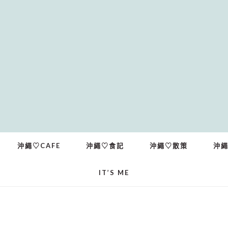
沖繩♡CAFE
沖繩♡食記
沖繩♡散策
沖
IT’S ME