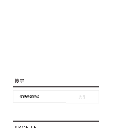
Pinteres
主
搜尋
要
搜
資
尋
這
訊
個
欄
網
站
PROFILE