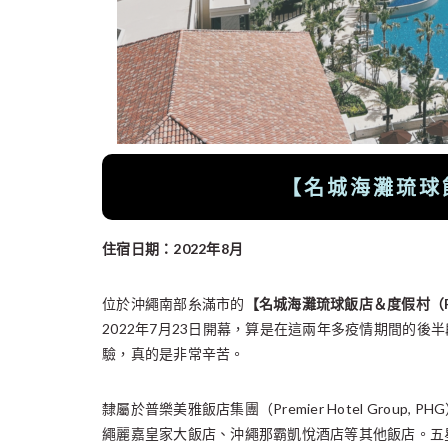
【
名城海灘
琉球
住宿日期：2022年8月
位於沖繩南部糸滿市的
【
名城海灘
琉球飯店＆度假村（Ryuky
2022年7月23日開幕，算是在這兩年多疫情期間的
驗，真的是非常辛苦。
隸屬於普樂美雅飯店集團（Premier Hotel Group
繩麗嘉皇家大飯店、沖繩那霸凱悅酒店等其他飯店。五