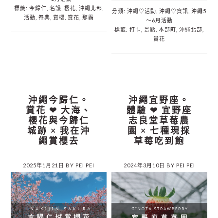
標籤:
今歸仁
,
名護
,
櫻花
,
沖繩北部
,
分類:
沖繩♡活動
,
沖繩♡資訊
,
沖繩5
活動
,
祭典
,
賞櫻
,
賞花
,
那霸
～6月活動
標籤:
打卡
,
景點
,
本部町
,
沖繩北部
,
賞花
沖繩今歸仁。
沖繩宜野座。
賞花 ❤︎ 大海、
體驗 ❤︎ 宜野座
櫻花與今歸仁
志良堂草莓農
城跡 × 我在沖
園 × 七種現採
繩賞櫻去
草莓吃到飽
2025年1月21日
BY
PEI PEI
2024年3月10日
BY
PEI PEI