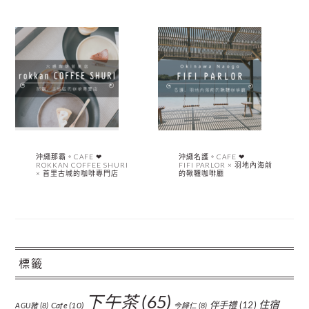
沖繩那霸。CAFE ❤︎
沖繩名護。CAFE ❤︎
ROKKAN COFFEE SHURI
FIFI PARLOR × 羽地內海前
× 首里古城的咖啡專門店
的鞦韆咖啡廳
標籤
下午茶
(65)
住宿
伴手禮
(12)
Cafe
(10)
AGU豬
(8)
今歸仁
(8)