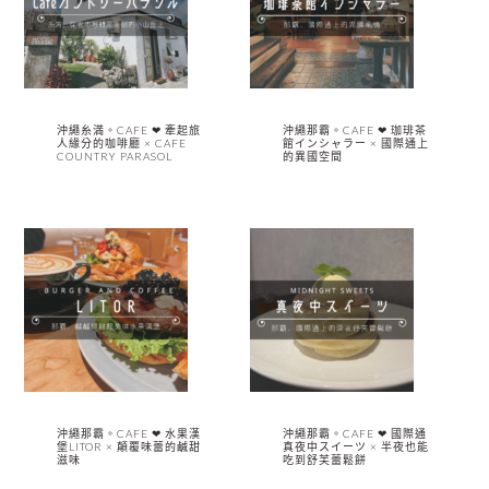
沖繩糸満。CAFE ❤︎ 牽起旅
沖繩那霸。CAFE ❤︎ 珈琲茶
人緣分的咖啡廳 × CAFE
館インシャラー × 國際通上
COUNTRY PARASOL
的異國空間
沖繩那霸。CAFE ❤︎ 水果漢
沖繩那霸。CAFE ❤︎ 國際通
堡LITOR × 顛覆味蕾的鹹甜
真夜中スイーツ × 半夜也能
滋味
吃到舒芙蕾鬆餅