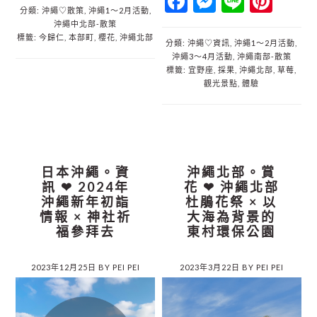
Facebook
Messenger
Line
Pint
分類:
沖繩♡散策
,
沖繩1～2月活動
,
沖繩中北部‐散策
標籤:
今歸仁
,
本部町
,
櫻花
,
沖繩北部
分類:
沖繩♡資訊
,
沖繩1～2月活動
,
沖繩3～4月活動
,
沖繩南部‐散策
標籤:
宜野座
,
採果
,
沖繩北部
,
草莓
,
觀光景點
,
體驗
日本沖繩。資
沖繩北部。賞
訊 ❤︎ 2024年
花 ❤︎ 沖繩北部
沖繩新年初詣
杜鵑花祭 × 以
情報 × 神社祈
大海為背景的
福參拜去
東村環保公園
2023年12月25日
BY
PEI PEI
2023年3月22日
BY
PEI PEI