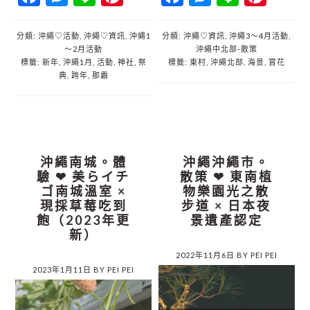
分類:
沖繩♡活動
,
沖繩♡資訊
,
沖繩1
分類:
沖繩♡資訊
,
沖繩3～4月活動
,
～2月活動
沖繩中北部‐散策
標籤:
新年
,
沖繩1月
,
活動
,
神社
,
祭
標籤:
東村
,
沖繩北部
,
海景
,
賞花
典
,
跨年
,
那霸
沖繩南城。體
沖繩沖繩市。
驗 ❤︎ 美らイチ
散策 ❤︎ 東南植
ゴ南城溫室 ×
物樂園光之散
現採草莓吃到
步道 × 日本夜
飽（2023年更
景遺產認定
新）
2022年11月6日
BY
PEI PEI
2023年1月11日
BY
PEI PEI