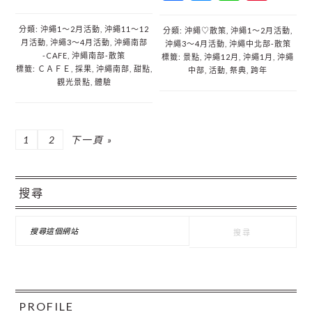
分類:
沖繩1～2月活動
,
沖繩11～12
分類:
沖繩♡散策
,
沖繩1～2月活動
,
月活動
,
沖繩3～4月活動
,
沖繩南部
沖繩3～4月活動
,
沖繩中北部‐散策
‐CAFE
,
沖繩南部‐散策
標籤:
景點
,
沖繩12月
,
沖繩1月
,
沖繩
標籤:
ＣＡＦＥ
,
採果
,
沖繩南部
,
甜點
,
中部
,
活動
,
祭典
,
跨年
觀光景點
,
體驗
頁
頁
前
1
2
下一頁 »
面
面
往
主
搜尋
要
資
搜
尋
訊
這
個
欄
網
站
PROFILE