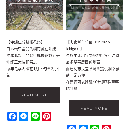
【今歸仁城跡櫻花祭】
【志良堂草莓園（Shirado
日本最早盛開的櫻花就在沖繩
Ichigo）】
沖繩北部「今歸仁城櫻花祭」是
位於中北部宜野座地區擁有沖繩
沖繩三大櫻花祭之一
最多草莓農園的地區
每年花季大概在1月下旬至2月中
而這間志良堂草莓園提供網路預
旬
約非常方便
在這裡可以體驗40分鐘7種草莓
吃到飽
READ MORE
READ MORE
Facebook
Messenger
Line
Pinterest