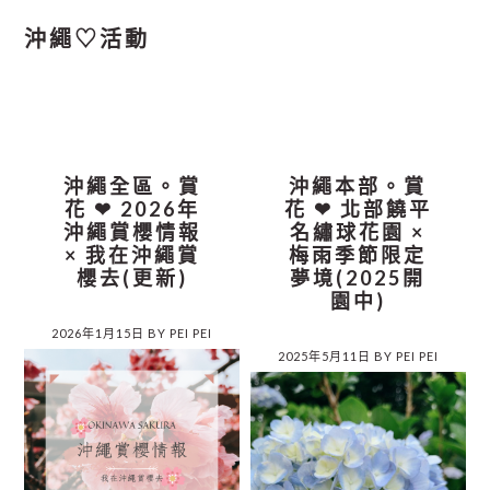
沖繩♡活動
沖繩全區。賞
沖繩本部。賞
花 ❤︎ 2026年
花 ❤︎ 北部饒平
沖繩賞櫻情報
名繡球花園 ×
× 我在沖繩賞
梅雨季節限定
櫻去(更新)
夢境(2025開
園中)
2026年1月15日
BY
PEI PEI
2025年5月11日
BY
PEI PEI