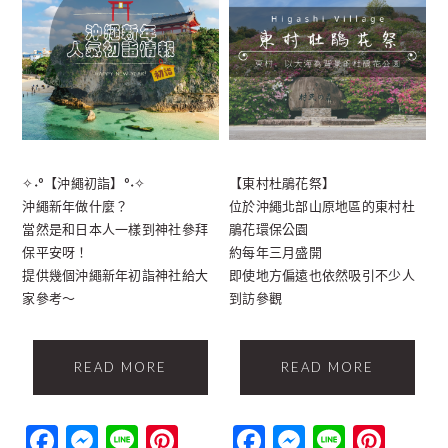
✧˖°【沖繩初詣】°˖✧
【東村杜鵑花祭】
沖繩新年做什麼？
位於沖繩北部山原地區的東村杜
當然是和日本人一樣到神社參拜
鵑花環保公園
保平安呀！
約每年三月盛開
提供幾個沖繩新年初詣神社給大
即使地方偏遠也依然吸引不少人
家參考～
到訪參觀
READ MORE
READ MORE
Facebook
Messenger
Line
Pinterest
Facebook
Messenger
Line
Pint