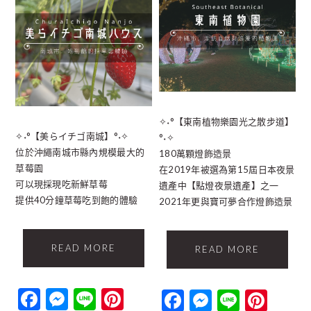
✧˖°【東南植物樂園光之散步道】
✧˖°【美らイチゴ南城】°˖✧
°˖✧
位於沖繩南城市縣內規模最大的
180萬顆燈飾造景
草莓園
在2019年被選為第15屆日本夜景
可以現採現吃新鮮草莓
遺產中【點燈夜景遺產】之一
提供40分鐘草莓吃到飽的體驗
2021年更與寶可夢合作燈飾造景
READ MORE
READ MORE
Facebook
Messenger
Line
Pinterest
Facebook
Messenger
Line
Pint