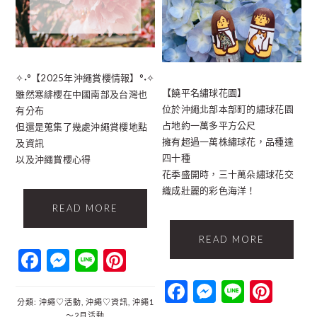
✧˖°【2025年沖繩賞櫻情報】°˖✧
【饒平名繡球花園】
雖然寒緋櫻在中國南部及台灣也
位於沖繩北部本部町的繡球花園
有分布
占地約一萬多平方公尺
但還是蒐集了幾處沖繩賞櫻地點
擁有超過一萬株繡球花，品種達
及資訊
四十種
以及沖繩賞櫻心得
花季盛開時，三十萬朵繡球花交
織成壯麗的彩色海洋！
READ MORE
READ MORE
Facebook
Messenger
Line
Pinterest
Facebook
Messenger
Line
Pint
分類:
沖繩♡活動
,
沖繩♡資訊
,
沖繩1
～2月活動