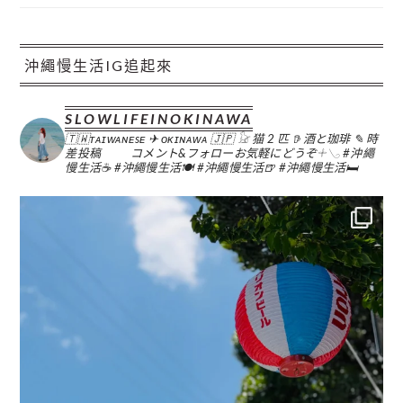
沖繩慢生活IG追起來
SLOWLIFEINOKINAWA
🇹🇼ᴛᴀɪᴡᴀɴᴇsᴇ ✈︎ ᴏᴋɪɴᴀᴡᴀ 🇯🇵
𓃠 猫 2 匹
𖠚 酒と珈琲
✎ 時
差投稿
コメント&フォローお気軽にどうぞ𓇬𓂅
#沖繩
慢生活☕️
#沖繩慢生活🍽
#沖繩慢生活🍺
#沖繩慢生活🛏