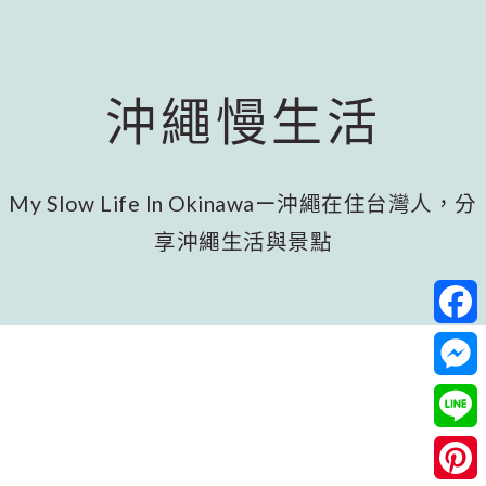
跳
跳
跳
至
至
至
主
主
頁
要
要
尾
沖繩慢生活
內
資
容
訊
欄
My Slow Life In Okinawaー沖繩在住台灣人，分
享沖繩生活與景點
Facebo
Messeng
Line