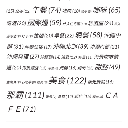
午餐
(74)
咖啡
(65)
吃肉
(18)
(15)
北谷
(12)
和牛
(8)
國際通
(59)
居酒屋
(24)
喝酒
(20)
外人住宅區
(10)
戶外
晚餐
(58)
沖繩中
拉麵
(20)
早餐
(22)
游泳池
(9)
打卡
(9)
沖繩北部
(39)
部
(31)
沖繩南部
(21)
沖繩住宿
(17)
沖繩料理
(27)
海景咖啡精
沖繩麵
(14)
活動
(12)
海景
(11)
甜點
(49)
選
(20)
海鮮
(16)
海景飯店
(13)
燒肉
(13)
海灘
(8)
美食
(122)
觀光景點
(16)
生魚片
(9)
石垣牛
(9)
祭典
(8)
那霸
(111)
ＣＡ
飯店
(15)
食堂
(12)
離島
(9)
麵包
(8)
ＦＥ
(71)