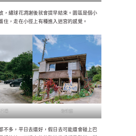
放，繡球花凋謝後就會提早結束。園區是個小
蓋住，走在小徑上有種進入迷宮的感覺。
停車場
咖啡廳
都不多，平日去還好，假日去可能還會碰上巴