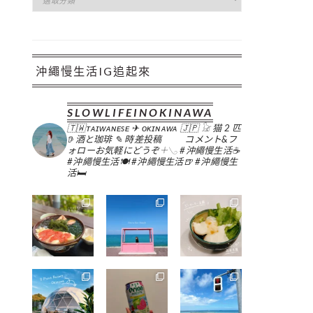
類
沖繩慢生活IG追起來
SLOWLIFEINOKINAWA
🇹🇼ᴛᴀɪᴡᴀɴᴇsᴇ ✈︎ ᴏᴋɪɴᴀᴡᴀ 🇯🇵
𓃠 猫 2 匹
𖠚 酒と珈琲
✎ 時差投稿
コメント&フ
ォローお気軽にどうぞ𓇬𓂅
#沖繩慢生活☕️
#沖繩慢生活🍽
#沖繩慢生活🍺
#沖繩慢生
活🛏