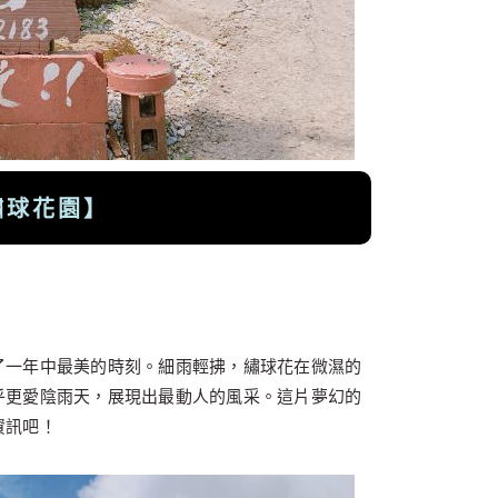
繡球花園】
了一年中最美的時刻。細雨輕拂，繡球花在微濕的
乎更愛陰雨天，展現出最動人的風采。這片夢幻的
資訊吧！