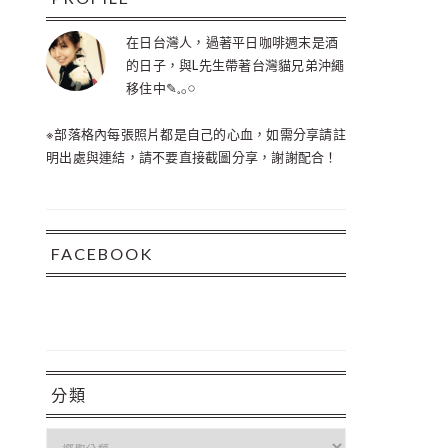
在日台灣人，過著平日咖啡週末是酒
的日子，與L先生帶著台灣貓兄弟沖繩
移住中✎𓈒𓂂𓏸
※部落格內每張照片都是自己的心血，如需分享請註
明出處與連結，請不要直接截圖分享，謝謝配合！
FACEBOOK
分類
分