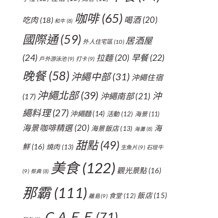
咖啡
(65)
喝酒
(20)
吃肉
(18)
和牛
(8)
國際通
(59)
居酒屋
外人住宅區
(10)
(24)
拉麵
(20)
早餐
(22)
戶外游泳池
(9)
打卡
(9)
晚餐
(58)
沖繩中部
(31)
沖繩住宿
沖繩北部
(39)
沖
沖繩南部
(21)
(17)
繩料理
(27)
沖繩麵
(14)
活動
(12)
海景
(11)
海景咖啡精選
(20)
海
海景飯店
(13)
海灘
(8)
甜點
(49)
鮮
(16)
燒肉
(13)
生魚片
(9)
石垣牛
美食
(122)
觀光景點
(16)
(9)
祭典
(8)
那霸
(111)
飯店
(15)
食堂
(12)
離島
(9)
ＣＡＦＥ
(71)