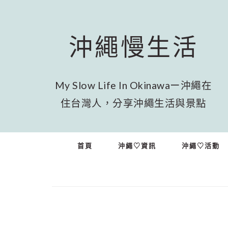
跳
跳
跳
至
至
至
主
主
頁
沖繩慢生活
要
要
尾
內
資
容
訊
欄
My Slow Life In Okinawaー沖繩在
住台灣人，分享沖繩生活與景點
首頁
沖繩♡資訊
沖繩♡活動