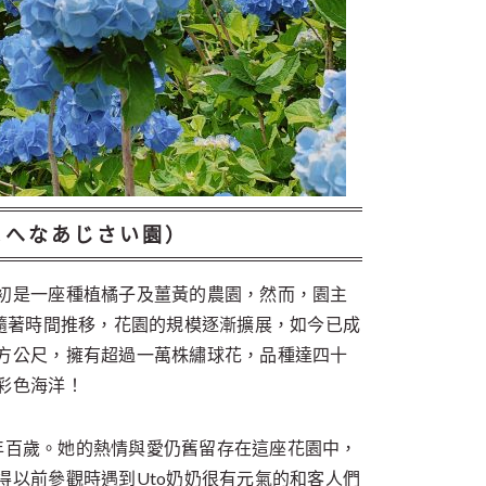
よへなあじさい園）
初是一座種植橘子及薑黃的農園，然而，園主
，隨著時間推移，花園的規模逐漸擴展，如今已成
方公尺，擁有超過一萬株繡球花，品種達四十
彩色海洋！
享年百歲。她的熱情與愛仍舊留存在這座花園中，
得以前參觀時遇到Uto奶奶很有元氣的和客人們