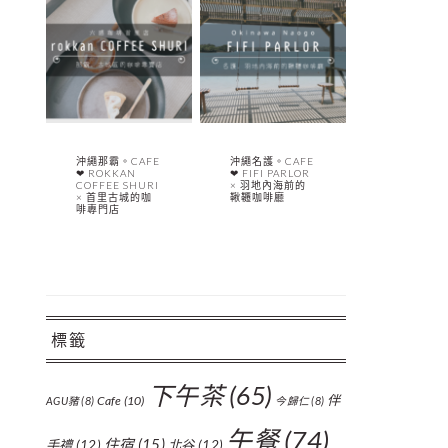
沖繩那霸。CAFE
沖繩名護。CAFE
❤︎ ROKKAN
❤︎ FIFI PARLOR
COFFEE SHURI
× 羽地內海前的
× 首里古城的咖
鞦韆咖啡廳
啡專門店
標籤
下午茶
(65)
伴
Cafe
(10)
AGU豬
(8)
今歸仁
(8)
午餐
(74)
住宿
(15)
手禮
(12)
北谷
(12)