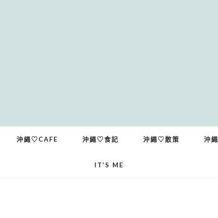
沖繩♡CAFE
沖繩♡食記
沖繩♡散策
沖
IT’S ME