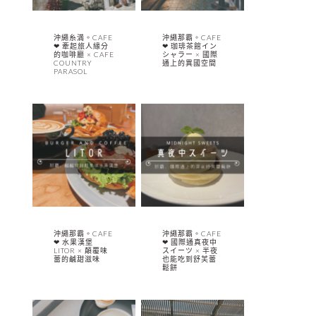
沖繩糸満。CAFE
沖繩那霸。CAFE
❤︎ 牽起旅人緣分
❤︎ 珈琲茶館イン
的咖啡廳 × CAFE
シャラー × 國際
COUNTRY
通上的異國空間
PARASOL
沖繩那霸。CAFE
沖繩那霸。CAFE
❤︎ 水果漢堡
❤︎ 國際通真夜中
LITOR × 顛覆味
スイーツ × 半夜
蕾的鹹甜滋味
也能吃到舒芙蕾
鬆餅