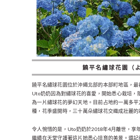
饒平名繡球花園（
饒平名繡球花園位於沖繩北部的本部町地區，最
Uto奶奶因為對繡球花的喜愛，開始悉心栽培
為一片繡球花的夢幻天地。目前占地約一萬多平
種，花季盛開時，三十萬朵繡球花交織成壯麗的
令人惋惜的是，Uto奶奶於2018年4月離世，
繼續在天堂守護著這片她悉心培育的美景。還記