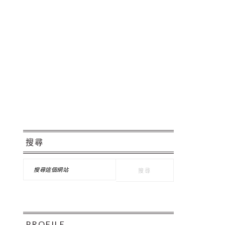
Pinteres
主
搜尋
要
搜
資
尋
這
訊
個
欄
網
站
PROFILE