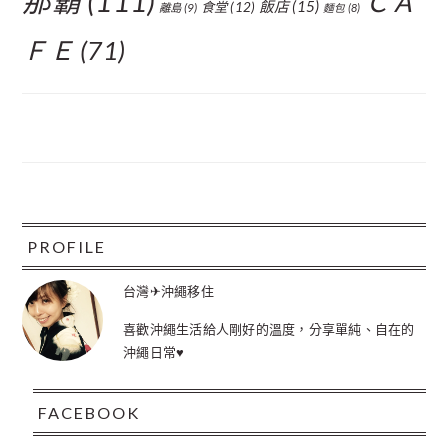
那霸
(111)
ＣＡ
飯店
(15)
食堂
(12)
離島
(9)
麵包
(8)
ＦＥ
(71)
FOOTER
PROFILE
台灣✈沖繩移住
喜歡沖繩生活給人剛好的溫度，分享單純、自在的
沖繩日常♥
FACEBOOK