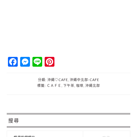
Facebook
Messenger
Line
Pinterest
分類:
沖繩♡CAFE
,
沖繩中北部‐CAFE
標籤:
ＣＡＦＥ
,
下午茶
,
咖啡
,
沖繩北部
主
搜尋
要
資
搜