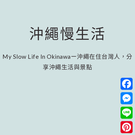
跳
跳
跳
至
至
至
主
主
頁
要
要
尾
沖繩慢生活
內
資
容
訊
欄
My Slow Life In Okinawaー沖繩在住台灣人，分
享沖繩生活與景點
Facebo
Messeng
Line