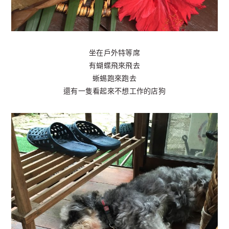
坐在戶外特等席
有蝴蝶飛來飛去
蜥蜴跑來跑去
還有一隻看起來不想工作的店狗