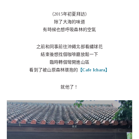
（2015年初夏拜訪）
除了大海的味道
有時候也想呼吸森林的空氣
之前和同事前往沖繩北部看繡球花
結束後想找個咖啡廳放鬆一下
臨時轉個彎開進山區
看到了被山原森林環抱的
【Cafe Ichara】
就他了！