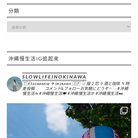
分類
分
類
沖繩慢生活IG追起來
SLOWLIFEINOKINAWA
🇹🇼ᴛᴀɪᴡᴀɴᴇsᴇ ✈︎ ᴏᴋɪɴᴀᴡᴀ 🇯🇵
𓃠 猫 2 匹
𖠚 酒と珈琲
✎ 時
差投稿
コメント&フォローお気軽にどうぞ𓇬𓂅
#沖繩
慢生活☕️
#沖繩慢生活🍽
#沖繩慢生活🍺
#沖繩慢生活🛏