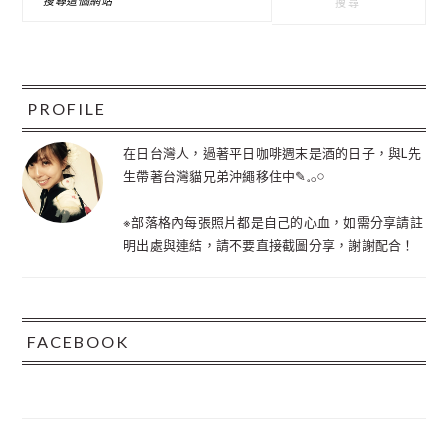
尋
訊
這
個
欄
網
站
PROFILE
在日台灣人，過著平日咖啡週末是酒的日子，與L先
生帶著台灣貓兄弟沖繩移住中✎𓈒𓂂𓏸
※部落格內每張照片都是自己的心血，如需分享請註
明出處與連結，請不要直接截圖分享，謝謝配合！
FACEBOOK