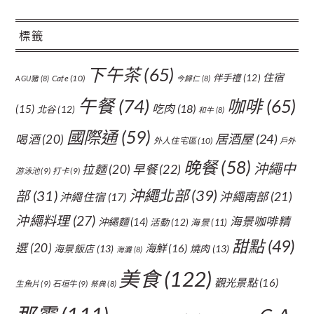
標籤
下午茶
(65)
住宿
伴手禮
(12)
Cafe
(10)
AGU豬
(8)
今歸仁
(8)
午餐
(74)
咖啡
(65)
吃肉
(18)
(15)
北谷
(12)
和牛
(8)
國際通
(59)
居酒屋
(24)
喝酒
(20)
外人住宅區
(10)
戶外
晚餐
(58)
沖繩中
拉麵
(20)
早餐
(22)
游泳池
(9)
打卡
(9)
沖繩北部
(39)
部
(31)
沖繩南部
(21)
沖繩住宿
(17)
沖繩料理
(27)
海景咖啡精
沖繩麵
(14)
活動
(12)
海景
(11)
甜點
(49)
選
(20)
海鮮
(16)
海景飯店
(13)
燒肉
(13)
海灘
(8)
美食
(122)
觀光景點
(16)
生魚片
(9)
石垣牛
(9)
祭典
(8)