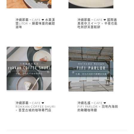
沖繩那霸。CAFE ❤︎ 水果漢
沖繩那霸。CAFE ❤︎ 國際通
堡LITOR × 顛覆味蕾的鹹甜
真夜中スイーツ × 半夜也能
滋味
吃到舒芙蕾鬆餅
沖繩那霸。CAFE ❤︎
沖繩名護。CAFE ❤︎
ROKKAN COFFEE SHURI
FIFI PARLOR × 羽地內海前
× 首里古城的咖啡專門店
的鞦韆咖啡廳