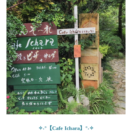
✧˖°【Cafe Ichara】°˖✧