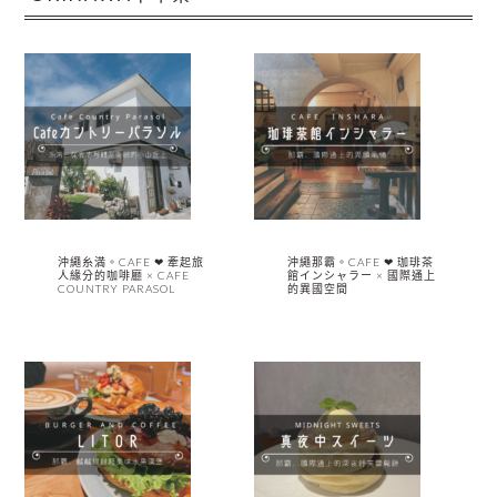
沖繩糸満。CAFE ❤︎ 牽起旅
沖繩那霸。CAFE ❤︎ 珈琲茶
人緣分的咖啡廳 × CAFE
館インシャラー × 國際通上
COUNTRY PARASOL
的異國空間