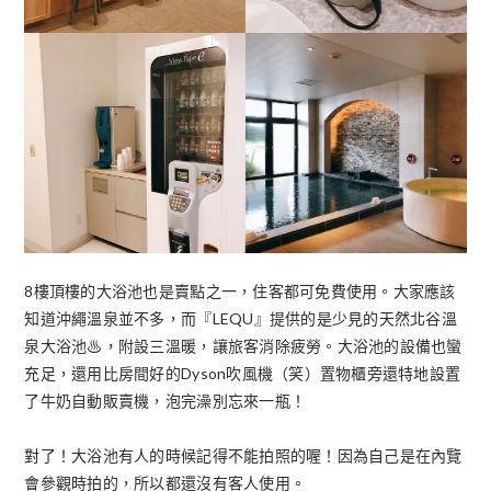
8樓頂樓的大浴池也是賣點之一，住客都可免費使用。大家應該
知道沖繩溫泉並不多，而『LEQU』提供的是少見的天然北谷溫
泉大浴池♨，附設三溫暖，讓旅客消除疲勞。大浴池的設備也蠻
充足，還用比房間好的Dyson吹風機（笑）置物櫃旁還特地設置
了牛奶自動販賣機，泡完澡別忘來一瓶！
對了！大浴池有人的時候記得不能拍照的喔！因為自己是在內覽
會參觀時拍的，所以都還沒有客人使用。