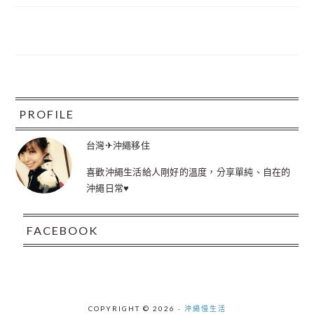
FOOTER
PROFILE
台灣✈沖繩移住
喜歡沖繩生活給人剛好的溫度，分享單純、自在的
沖繩日常♥
FACEBOOK
COPYRIGHT © 2026 ·
沖繩慢生活