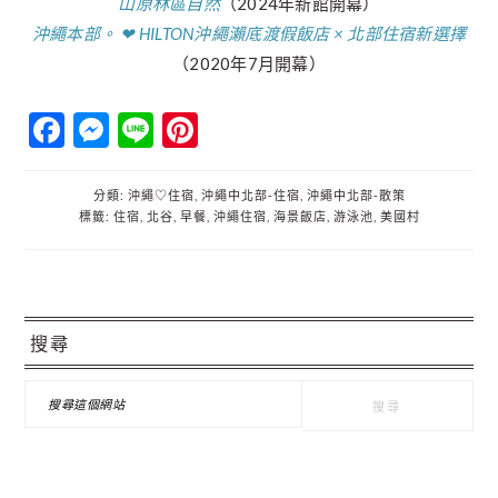
山原林區自然
（2024年新館開幕）
沖繩本部。 ❤︎ HILTON沖繩瀨底渡假飯店 × 北部住宿新選擇
（2020年7月開幕）
Facebook
Messenger
Line
Pinterest
分類:
沖繩♡住宿
,
沖繩中北部‐住宿
,
沖繩中北部‐散策
標籤:
住宿
,
北谷
,
早餐
,
沖繩住宿
,
海景飯店
,
游泳池
,
美國村
主
搜尋
要
資
搜
尋
訊
這
個
欄
網