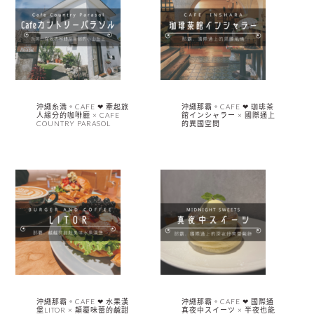
沖繩糸満。CAFE ❤︎ 牽起旅
沖繩那霸。CAFE ❤︎ 珈琲茶
人緣分的咖啡廳 × CAFE
館インシャラー × 國際通上
COUNTRY PARASOL
的異國空間
沖繩那霸。CAFE ❤︎ 水果漢
沖繩那霸。CAFE ❤︎ 國際通
堡LITOR × 顛覆味蕾的鹹甜
真夜中スイーツ × 半夜也能