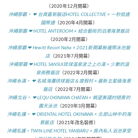
（2020年12月開幕）
沖繩那霸。 ❤︎ 台資嘉新飯店HOTEL COLLECTIVE × 一秒抵達
國際通
（2020年4月開幕）
沖繩那霸 ❤︎ HOTEL ANTEROOM × 結合藝術的泊港海景飯店
（2020年2月開幕）
沖繩那霸 ❤︎ Hewitt Resort Naha × 2021新開幕無邊際泳池飯
店
（2021年7月開幕）
沖繩那霸 ❤︎ HOTEL SANSUI琉球温泉波之上の湯 × 少數的溫
泉商務飯店
（2022年2月開幕）
沖繩糸滿。 ❤︎ 名城海灘琉球飯店＆度假村 × 最新五星級海景
飯店
（2022年7月開幕）
沖繩北谷。 ❤︎ LEQU OKINAWA CHATAN × 眺望美國村絕景的
露天泳池
（2020年3月開幕）
沖繩名護。 ❤︎ ORIENTAL HOTEL OKINAWA × 北部山林中的海
景飯店
（2021年改名裝修）
沖繩名護。TWIN-LINE HOTEL YANBARU × 房內私人浴池享受