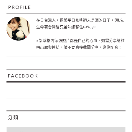
站
PROFILE
在日台灣人，過著平日咖啡週末是酒的日子，與L先
生帶著台灣貓兄弟沖繩移住中✎𓈒𓂂𓏸
※部落格內每張照片都是自己的心血，如需分享請註
明出處與連結，請不要直接截圖分享，謝謝配合！
FACEBOOK
分類
分