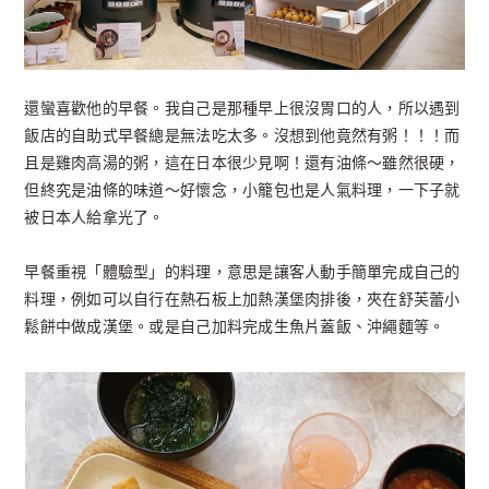
還蠻喜歡他的早餐。我自己是那種早上很沒胃口的人，所以遇到
飯店的自助式早餐總是無法吃太多。沒想到他竟然有粥！！！而
且是雞肉高湯的粥，這在日本很少見啊！還有油條～雖然很硬，
但終究是油條的味道～好懷念，小籠包也是人氣料理，一下子就
被日本人給拿光了。
早餐重視「體驗型」的料理，意思是讓客人動手簡單完成自己的
料理，例如可以自行在熱石板上加熱漢堡肉排後，夾在舒芙蕾小
鬆餅中做成漢堡。或是自己加料完成生魚片蓋飯、沖繩麵等。