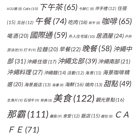
下午茶
(65)
住宿
伴手禮
(12)
Cafe
(10)
AGU豬
(8)
今歸仁
(8)
午餐
(74)
咖啡
(65)
吃肉
(18)
(15)
北谷
(12)
和牛
(8)
國際通
(59)
居酒屋
(24)
喝酒
(20)
外人住宅區
(10)
戶外
晚餐
(58)
沖繩中
拉麵
(20)
早餐
(22)
游泳池
(9)
打卡
(9)
沖繩北部
(39)
部
(31)
沖繩南部
(21)
沖繩住宿
(17)
沖繩料理
(27)
海景咖啡精
沖繩麵
(14)
活動
(12)
海景
(11)
甜點
(49)
選
(20)
海鮮
(16)
海景飯店
(13)
燒肉
(13)
海灘
(8)
美食
(122)
觀光景點
(16)
生魚片
(9)
石垣牛
(9)
祭典
(8)
那霸
(111)
ＣＡ
飯店
(15)
食堂
(12)
離島
(9)
麵包
(8)
ＦＥ
(71)