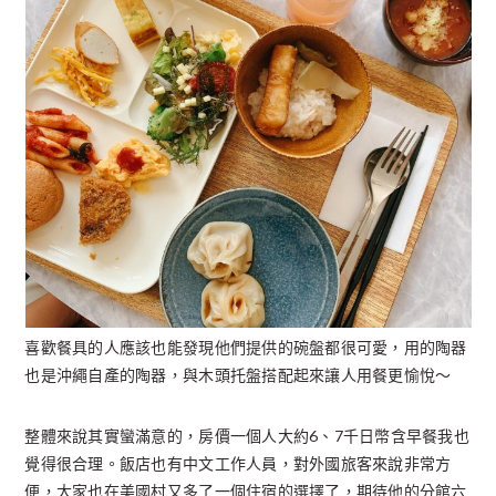
喜歡餐具的人應該也能發現他們提供的碗盤都很可愛，用的陶器
也是沖繩自產的陶器，與木頭托盤搭配起來讓人用餐更愉悅～
整體來說其實蠻滿意的，房價一個人大約6、7千日幣含早餐我也
覺得很合理。飯店也有中文工作人員，對外國旅客來說非常方
便，大家也在美國村又多了一個住宿的選擇了，期待他的分館六