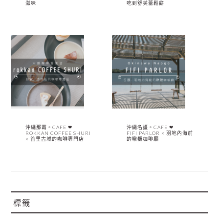
滋味
吃到舒芙蕾鬆餅
沖繩那霸。CAFE ❤︎
沖繩名護。CAFE ❤︎
ROKKAN COFFEE SHURI
FIFI PARLOR × 羽地內海前
× 首里古城的咖啡專門店
的鞦韆咖啡廳
標籤