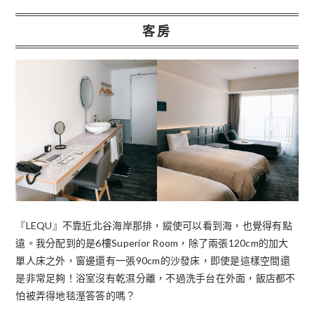
客房
『LEQU』不靠近北谷海岸那排，縱使可以看到海，也覺得有點
遠。我分配到的是6樓Superior Room，除了兩張120cm的加大
單人床之外，窗邊還有一張90cm的沙發床，即使是這樣空間還
是非常足夠！浴室沒有乾濕分離，不過洗手台在外面，飯店都不
怕被弄得地毯溼答答的嗎？