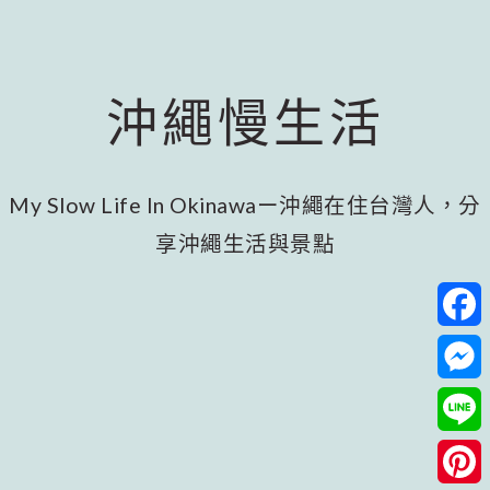
跳
跳
跳
至
至
至
主
主
頁
要
要
尾
沖繩慢生活
內
資
容
訊
欄
My Slow Life In Okinawaー沖繩在住台灣人，分
享沖繩生活與景點
Facebo
Messeng
Line