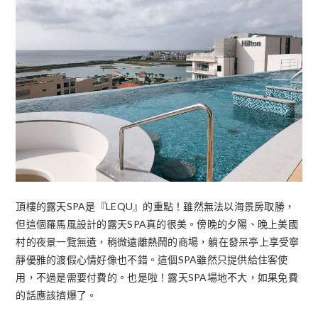
頂樓的露天SPA是『LEQU』的重點！雖然無法以海景房取勝，
但這個羅馬風設計的露天SPA真的很美。傍晚的夕陽、晚上美國
村的夜景一覽無遺，稍微遠離熱鬧的商場，躺在發呆亭上享受寧
靜優雅的渡假心情好像也不錯。這個SPA雖然只提供給住客使
用，不過是需要付費的。也是啦！露天SPA場地不大，如果免費
的話應該擠爆了。