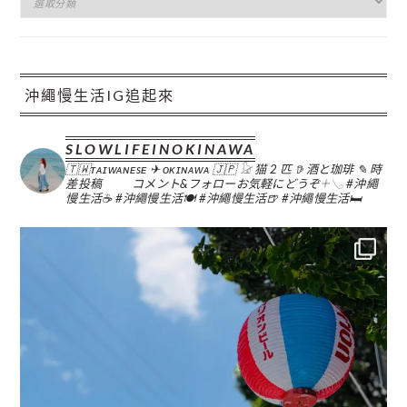
類
沖繩慢生活IG追起來
SLOWLIFEINOKINAWA
🇹🇼ᴛᴀɪᴡᴀɴᴇsᴇ ✈︎ ᴏᴋɪɴᴀᴡᴀ 🇯🇵
𓃠 猫 2 匹
𖠚 酒と珈琲
✎ 時
差投稿
コメント&フォローお気軽にどうぞ𓇬𓂅
#沖繩
慢生活☕️
#沖繩慢生活🍽
#沖繩慢生活🍺
#沖繩慢生活🛏