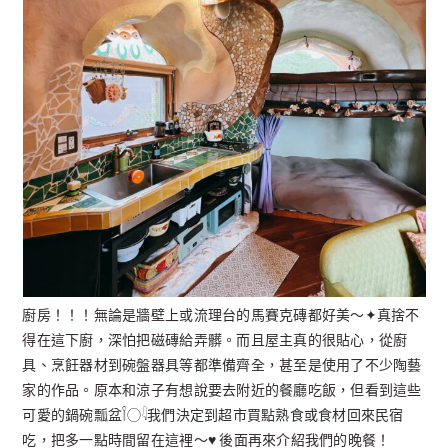
廚房！！！無論是牆壁上或流理台的馬賽克磚都好美～✦真捨不
得在這下廚，深怕把磁磚給弄髒。而且屋主真的很貼心，從廚
具、烹飪器材到碗盤器具等都準備齊全，甚至是使用了不少陶藝
家的作品。原本和涼子有想說要去附近的餐廳吃飯，但看到這些
可愛的鍋碗瓢盆𓌉◯𓇋我們決定到超市買點熟食或食材回來民宿
吃，把多一點時間留在這裡～♥︎ 後面再來介紹我們的晚餐！