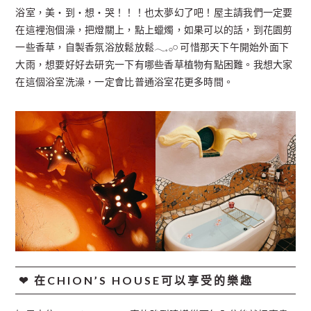
浴室，美・到・想・哭！！！也太夢幻了吧！屋主請我們一定要
在這裡泡個澡，把燈關上，點上蠟燭，如果可以的話，到花園剪
一些香草，自製香氛浴放鬆放鬆𓂃𓈒𓂂𓏸 可惜那天下午開始外面下
大雨，想要好好去研究一下有哪些香草植物有點困難。我想大家
在這個浴室洗澡，一定會比普通浴室花更多時間。
❤︎ 在CHION’S HOUSE可以享受的樂趣