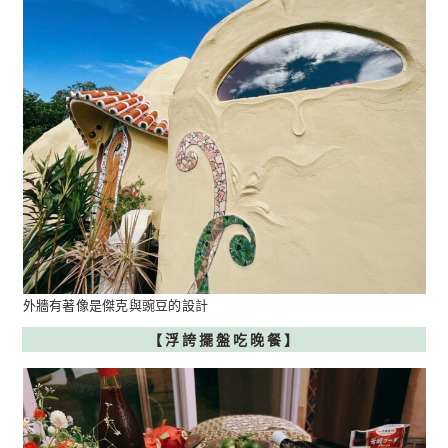
外牆有著像是傑克與豌豆的設計
【浮誇擺盤吃晚餐
】