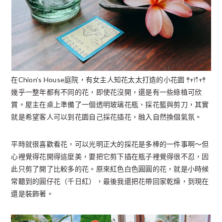
在Chion’s House庭院，有女主人知花太太打造的小花園 𖤣𖥧𖥣𖡡𖥧𖤣
幾乎一整年都有不同的花，即使花沒開，還是有一些綠植可欣
賞。屋主在桌上準備了一個透明玻璃花瓶、採花籃與剪刀，其實
就是希望客人可以到花園自己採花插花，融入自然換個氣氛。
平時就很喜歡看花，可以光明正大的採花是多棒的一件事啊～但
心裡覺得花開得這麼美，要把它剪下插在瓶子裡覺得很不忍，因
此只剪了開了比較多的花。原來紅色白色圓圓的花，就是小時候
常聽到的圓仔花（千日紅），最後我還把花帶回家乾燥，到現在
還是裝飾著。