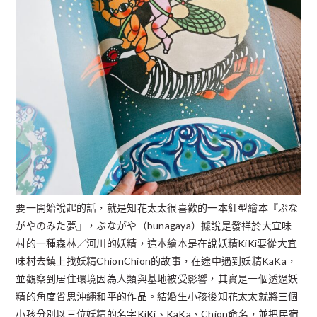
要一開始說起的話，就是知花太太很喜歡的一本紅型繪本『ぶな
がやのみた夢』，ぶながや（bunagaya）據說是發祥於大宜味
村的一種森林／河川的妖精，這本繪本是在說妖精KiKi要從大宜
味村去鎮上找妖精ChionChion的故事，在途中遇到妖精KaKa，
並觀察到居住環境因為人類與基地被受影響，其實是一個透過妖
精的角度省思沖繩和平的作品。結婚生小孩後知花太太就將三個
小孩分別以三位妖精的名字KiKi、KaKa、Chion命名，並把民宿