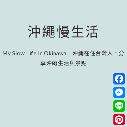
跳
跳
跳
至
至
至
主
主
頁
要
要
尾
沖繩慢生活
內
資
容
訊
欄
My Slow Life In Okinawaー沖繩在住台灣人，分
享沖繩生活與景點
Facebo
Messeng
Line