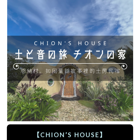
【CHION’S HOUSE
】