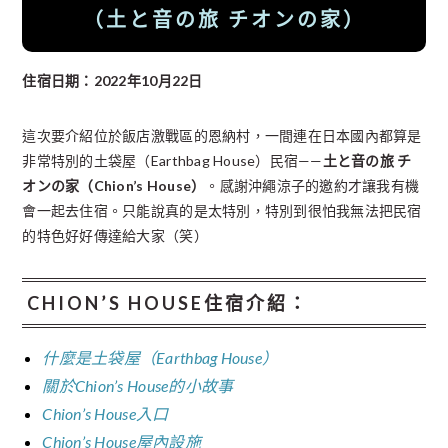
（土と音の旅 チオンの家）
住宿日期：2022年10月22日
這次要介紹位於飯店激戰區的恩納村，一間連在日本國內都算是
非常特別的土袋屋（Earthbag House）民宿——
土と音の旅 チ
オンの家（Chion’s House）
。感謝沖繩涼子的邀約才讓我有機
會一起去住宿。只能說真的是太特別，特別到很怕我無法把民宿
的特色好好傳達給大家（笑）
CHION’S HOUSE住宿介紹
：
什麼是土袋屋（Earthbag House）
關於Chion’s House的小故事
Chion’s House入口
Chion’s House屋內設施