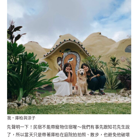
我・庫柏與涼子
先聲明一下！民宿不能帶寵物住宿喔～我們有事先跟知花先生說
了，所以當天只是帶著庫柏在庭院拍拍照、散步，也避免他破壞