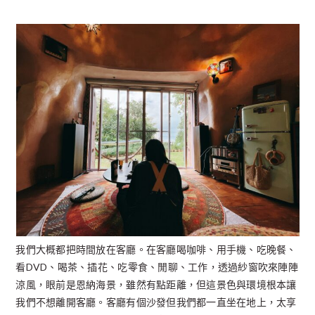
我們大概都把時間放在客廳。在客廳喝咖啡、用手機、吃晚餐、
看DVD、喝茶、插花、吃零食、閒聊、工作，透過紗窗吹來陣陣
涼風，眼前是恩納海景，雖然有點距離，但這景色與環境根本讓
我們不想離開客廳。客廳有個沙發但我們都一直坐在地上，太享