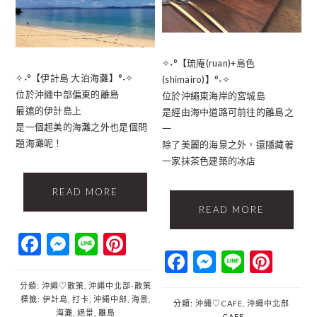
✧˖°【琉庵(ruan)+島色
✧˖°【伊計島 大泊海灘】°˖✧
(shimairo)】°˖✧
位於沖繩中部偏東的離島
位於沖繩東海岸的宮城島
最遠的伊計島上
是經由海中道路可前往的離島之
是一個超美的海灘之外也是個問
一
題海灘呢！
除了美麗的海景之外，還隱藏著
一家抹茶色建築的冰店
READ MORE
READ MORE
Facebook
Messenger
Line
Pinterest
Facebook
Messenger
Line
Pint
分類:
沖繩♡散策
,
沖繩中北部‐散策
標籤:
伊計島
,
打卡
,
沖繩中部
,
海景
,
分類:
沖繩♡CAFE
,
沖繩中北部
海灘
,
絕景
,
離島
‐CAFE