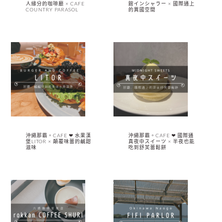
人緣分的咖啡廳 × CAFE
館インシャラー × 國際通上
COUNTRY PARASOL
的異國空間
沖繩那霸。CAFE ❤︎ 水果漢
沖繩那霸。CAFE ❤︎ 國際通
堡LITOR × 顛覆味蕾的鹹甜
真夜中スイーツ × 半夜也能
滋味
吃到舒芙蕾鬆餅