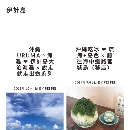
伊計島
沖繩
沖繩吃冰 ❤︎ 琉
URUMA。海
庵+島色 × 前
灘 ❤︎ 伊計島大
往海中道路宮
泊海灘 × 說走
城島（移店）
就走出遊系列
2017年9月6日
BY
PEI PEI
2018年10月4日
BY
PEI PEI