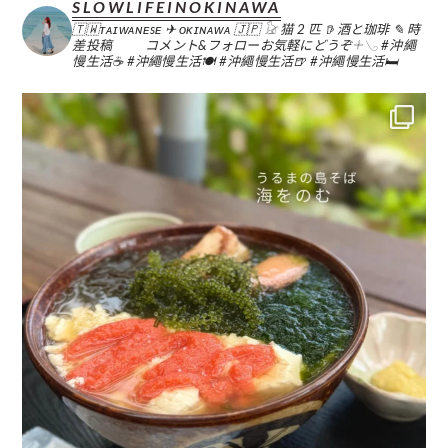
SLOWLIFEINOKINAWA
🇹🇼ᴛᴀɪᴡᴀɴᴇsᴇ ✈︎ ᴏᴋɪɴᴀᴡᴀ 🇯🇵
𓃠 猫 2 匹
𖠚 酒と珈琲
✎ 時
差投稿
コメント&フォローお気軽にどうぞ𓇬𓂅
#沖繩
慢生活☕️
#沖繩慢生活🍽
#沖繩慢生活🍺
#沖繩慢生活🛏