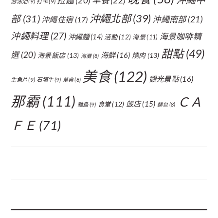
拉麵
(20)
早餐
(22)
游泳池
(9)
打卡
(9)
沖繩北部
(39)
部
(31)
沖繩南部
(21)
沖繩住宿
(17)
沖繩料理
(27)
海景咖啡精
沖繩麵
(14)
活動
(12)
海景
(11)
甜點
(49)
選
(20)
海鮮
(16)
海景飯店
(13)
燒肉
(13)
海灘
(8)
美食
(122)
觀光景點
(16)
生魚片
(9)
石垣牛
(9)
祭典
(8)
那霸
(111)
ＣＡ
飯店
(15)
食堂
(12)
離島
(9)
麵包
(8)
ＦＥ
(71)
FOOTER