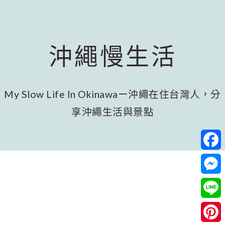
跳
跳
跳
至
至
至
主
主
頁
要
要
尾
沖繩慢生活
內
資
容
訊
欄
My Slow Life In Okinawaー沖繩在住台灣人，分
享沖繩生活與景點
Facebo
Messeng
Line