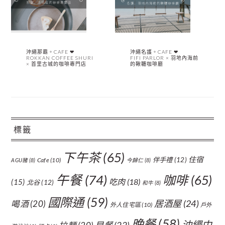
沖繩那霸。CAFE ❤︎
沖繩名護。CAFE ❤︎
ROKKAN COFFEE SHURI
FIFI PARLOR × 羽地內海前
× 首里古城的咖啡專門店
的鞦韆咖啡廳
標籤
下午茶
(65)
住宿
伴手禮
(12)
Cafe
(10)
AGU豬
(8)
今歸仁
(8)
午餐
(74)
咖啡
(65)
吃肉
(18)
(15)
北谷
(12)
和牛
(8)
國際通
(59)
居酒屋
(24)
喝酒
(20)
外人住宅區
(10)
戶外
晚餐
(58)
沖繩中