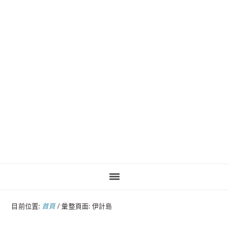
Pinteres
目前位置:
首頁
/
彙整頁面: 伊計島