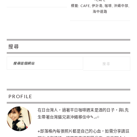
標籤:
CAFE
,
伊計島
,
咖啡
,
沖繩中部
,
海中道路
主
搜尋
要
資
搜
尋
訊
這
個
欄
網
站
PROFILE
在日台灣人，過著平日咖啡週末是酒的日子，與L先
生帶著台灣貓兄弟沖繩移住中✎𓈒𓂂𓏸
※部落格內每張照片都是自己的心血，如需分享請註