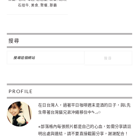
石垣牛
,
美食
,
聚餐
,
那霸
主
搜尋
要
資
搜
尋
訊
這
個
欄
網
站
PROFILE
在日台灣人，過著平日咖啡週末是酒的日子，與L先
生帶著台灣貓兄弟沖繩移住中✎𓈒𓂂𓏸
※部落格內每張照片都是自己的心血，如需分享請註
明出處與連結，請不要直接截圖分享，謝謝配合！