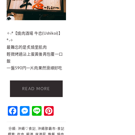
✧˖°【燒肉酒場 牛恋(Ushikoi)】
°˖✧
最難忘的是炙燒里肌肉
輕微烤過沾上蛋黃後再包覆一口
飯
一盤590円一片肉果然滑順好吃
READ MORE
Facebook
Messenger
Line
Pinterest
分類:
沖繩♡食記
,
沖繩那霸市‐食記
標籤:
吃肉
,
喝酒
,
居酒屋
,
晚餐
,
燒肉
,