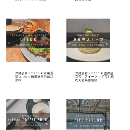
沖繩那霸。CAFE ❤︎ 水果漢
沖繩那霸。CAFE ❤︎ 國際通
堡LITOR × 顛覆味蕾的鹹甜
真夜中スイーツ × 半夜也能
滋味
吃到舒芙蕾鬆餅