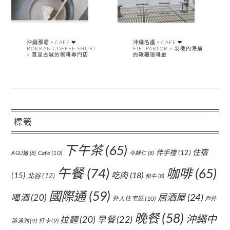
沖繩那霸。CAFE ❤︎
沖繩名護。CAFE ❤︎
ROKKAN COFFEE SHURI
FIFI PARLOR × 羽地內海前
× 首里古城的咖啡專門店
的鞦韆咖啡廳
標籤
下午茶
(65)
住宿
伴手禮
(12)
Cafe
(10)
AGU豬
(8)
今歸仁
(8)
午餐
(74)
咖啡
(65)
吃肉
(18)
(15)
北谷
(12)
和牛
(8)
國際通
(59)
居酒屋
(24)
喝酒
(20)
外人住宅區
(10)
戶外
晚餐
(58)
沖繩中
拉麵
(20)
早餐
(22)
游泳池
(9)
打卡
(9)