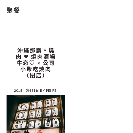
聚餐
沖繩那霸。燒
肉 ❤︎ 燒肉酒場
牛恋♡ × 公司
小聚吃燒肉
（閉店）
2018年5月31日
BY
PEI PEI