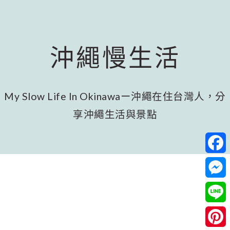
跳
跳
跳
至
至
至
主
主
頁
要
要
尾
沖繩慢生活
內
資
容
訊
欄
My Slow Life In Okinawaー沖繩在住台灣人，分
享沖繩生活與景點
Facebo
Messeng
Line