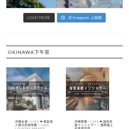
LOAD MORE
在 Instagram 上追蹤
OKINAWA下午茶
沖繩糸満。CAFE ❤︎ 牽起旅
沖繩那霸。CAFE ❤︎ 珈琲茶
人緣分的咖啡廳 × CAFE
館インシャラー × 國際通上
COUNTRY PARASOL
的異國空間