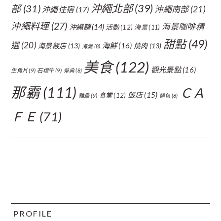
沖繩北部
(39)
部
(31)
沖繩南部
(21)
沖繩住宿
(17)
沖繩料理
(27)
海景咖啡精
沖繩麵
(14)
活動
(12)
海景
(11)
甜點
(49)
選
(20)
海鮮
(16)
海景飯店
(13)
燒肉
(13)
海灘
(8)
美食
(122)
觀光景點
(16)
生魚片
(9)
石垣牛
(9)
祭典
(8)
那霸
(111)
ＣＡ
飯店
(15)
食堂
(12)
離島
(9)
麵包
(8)
ＦＥ
(71)
FOOTER
PROFILE