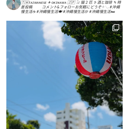
🇹🇼ᴛᴀɪᴡᴀɴᴇsᴇ ✈︎ ᴏᴋɪɴᴀᴡᴀ 🇯🇵
𓃠 猫 2 匹
𖠚 酒と珈琲
✎ 時
差投稿
コメント&フォローお気軽にどうぞ𓇬𓂅
#沖繩
慢生活☕️
#沖繩慢生活🍽
#沖繩慢生活🍺
#沖繩慢生活🛏