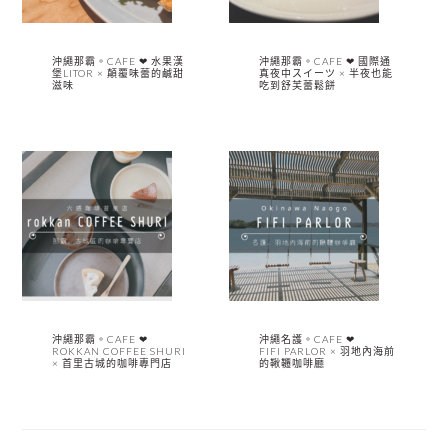
沖繩那霸。CAFE ❤︎ 水果漢
沖繩那霸。CAFE ❤︎ 國際通
堡LITOR × 顛覆味蕾的鹹甜
真夜中スイーツ × 半夜也能
滋味
吃到舒芙蕾鬆餅
沖繩那霸。CAFE ❤︎
沖繩名護。CAFE ❤︎
ROKKAN COFFEE SHURI
FIFI PARLOR × 羽地內海前
× 首里古城的咖啡專門店
的鞦韆咖啡廳