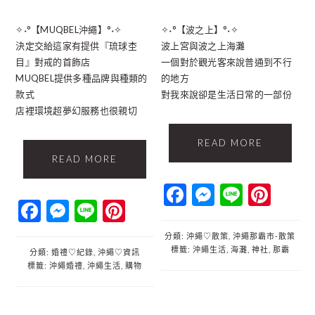
✧˖°【MUQBEL沖繩】°˖✧
✧˖°【波之上】°˖✧
決定交給這家有提供『琉球杢
波上宮與波之上海灘
目』對戒的首飾店
一個對於觀光客來說普通到不行
MUQBEL提供多種品牌與種類的
的地方
款式
對我來說卻是生活日常的一部份
店裡環境超夢幻服務也很親切
READ MORE
READ MORE
Facebook
Messenger
Line
Pint
Facebook
Messenger
Line
Pinterest
分類:
沖繩♡散策
,
沖繩那霸市‐散策
標籤:
沖繩生活
,
海灘
,
神社
,
那霸
分類:
婚禮♡紀錄
,
沖繩♡資訊
標籤:
沖繩婚禮
,
沖繩生活
,
購物