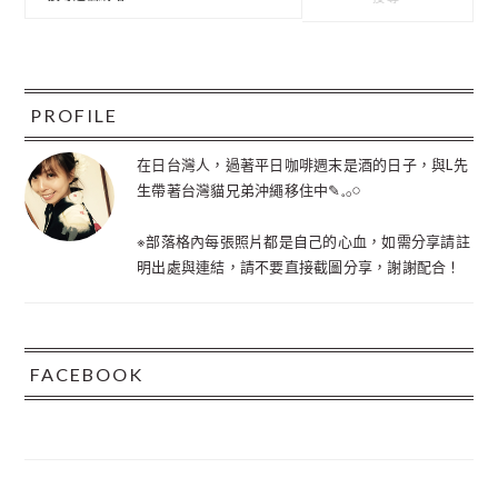
尋
訊
這
個
欄
網
站
PROFILE
在日台灣人，過著平日咖啡週末是酒的日子，與L先
生帶著台灣貓兄弟沖繩移住中✎𓈒𓂂𓏸
※部落格內每張照片都是自己的心血，如需分享請註
明出處與連結，請不要直接截圖分享，謝謝配合！
FACEBOOK