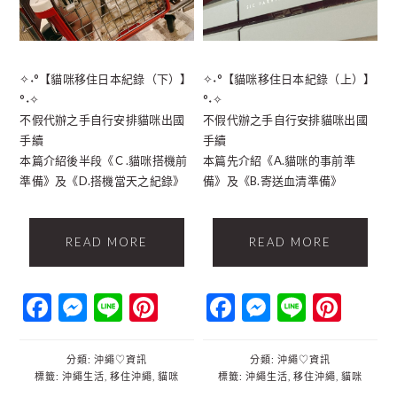
✧˖°【貓咪移住日本紀錄（下）】
✧˖°【貓咪移住日本紀錄（上）】
°˖✧
°˖✧
不假代辦之手自行安排貓咪出國
不假代辦之手自行安排貓咪出國
手續
手續
本篇介紹後半段《Ｃ.貓咪搭機前
本篇先介紹《A.貓咪的事前準
準備》及《D.搭機當天之紀錄》
備》及《B.寄送血清準備》
READ MORE
READ MORE
Facebook
Messenger
Line
Pinterest
Facebook
Messenger
Line
Pint
分類:
沖繩♡資訊
分類:
沖繩♡資訊
標籤:
沖繩生活
,
移住沖繩
,
貓咪
標籤:
沖繩生活
,
移住沖繩
,
貓咪