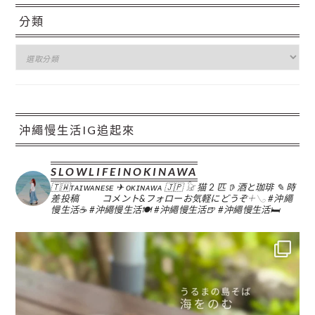
分類
分
類
沖繩慢生活IG追起來
SLOWLIFEINOKINAWA
🇹🇼ᴛᴀɪᴡᴀɴᴇsᴇ ✈︎ ᴏᴋɪɴᴀᴡᴀ 🇯🇵
𓃠 猫 2 匹
𖠚 酒と珈琲
✎ 時
差投稿
コメント&フォローお気軽にどうぞ𓇬𓂅
#沖繩
慢生活☕️
#沖繩慢生活🍽
#沖繩慢生活🍺
#沖繩慢生活🛏