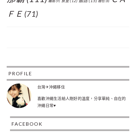
飯店
(15)
食堂
(12)
離島
(9)
麵包
(8)
ＦＥ
(71)
FOOTER
PROFILE
台灣✈沖繩移住
喜歡沖繩生活給人剛好的溫度，分享單純、自在的
沖繩日常♥
FACEBOOK