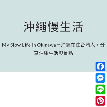
跳
跳
跳
至
至
至
主
主
頁
要
要
尾
沖繩慢生活
內
資
容
訊
欄
My Slow Life In Okinawaー沖繩在住台灣人，分
享沖繩生活與景點
Facebo
Messeng
Line