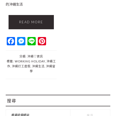
的沖繩生活
READ MORE
Facebook
Messenger
Line
Pinterest
分類:
沖繩♡資訊
標籤:
WORKING HOLIDAY
,
沖繩工
作
,
沖繩打工度假
,
沖繩生活
,
沖繩留
學
主
搜尋
要
資
搜