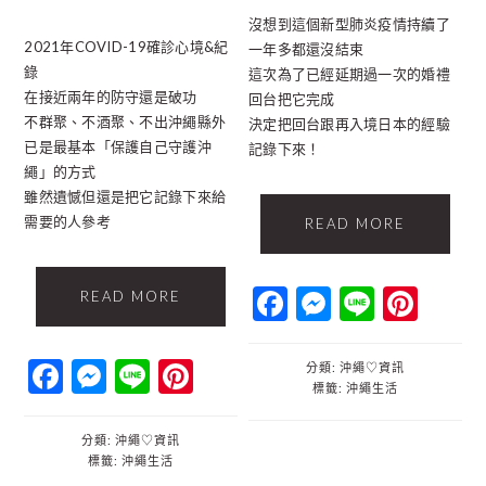
沒想到這個新型肺炎疫情持續了
2021年COVID-19確診心境&紀
一年多都還沒結束
錄
這次為了已經延期過一次的婚禮
在接近兩年的防守還是破功
回台把它完成
不群聚、不酒聚、不出沖繩縣外
決定把回台跟再入境日本的經驗
已是最基本「保護自己守護沖
記錄下來！
繩」的方式
雖然遺憾但還是把它記錄下來給
需要的人參考
READ MORE
Facebook
Messenger
Line
Pint
READ MORE
Facebook
Messenger
Line
Pinterest
分類:
沖繩♡資訊
標籤:
沖繩生活
分類:
沖繩♡資訊
標籤:
沖繩生活