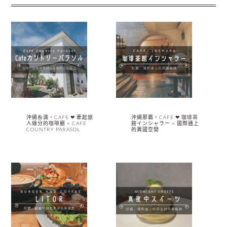
沖繩糸満。CAFE ❤︎ 牽起旅
沖繩那霸。CAFE ❤︎ 珈琲茶
人緣分的咖啡廳 × CAFE
館インシャラー × 國際通上
COUNTRY PARASOL
的異國空間