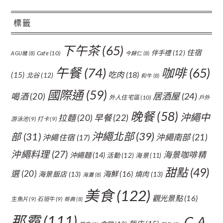
標籤
下午茶
(65)
住宿
伴手禮
(12)
Cafe
(10)
AGU豬
(8)
今歸仁
(8)
午餐
(74)
咖啡
(65)
吃肉
(18)
(15)
北谷
(12)
和牛
(8)
國際通
(59)
居酒屋
(24)
喝酒
(20)
外人住宅區
(10)
戶外
晚餐
(58)
沖繩中
拉麵
(20)
早餐
(22)
游泳池
(9)
打卡
(9)
沖繩北部
(39)
部
(31)
沖繩南部
(21)
沖繩住宿
(17)
沖繩料理
(27)
海景咖啡精
沖繩麵
(14)
活動
(12)
海景
(11)
甜點
(49)
選
(20)
海鮮
(16)
海景飯店
(13)
燒肉
(13)
海灘
(8)
美食
(122)
觀光景點
(16)
生魚片
(9)
石垣牛
(9)
祭典
(8)
那霸
(111)
ＣＡ