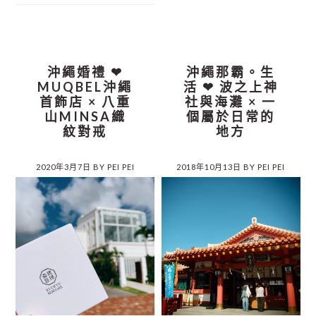
沖繩婚禮 ❤︎
沖繩那霸。生
MUQBEL沖繩
活 ❤︎ 波之上神
首飾店 × 八重
社與海灘 × 一
山MINSA織
個屬於日常的
紋對戒
地方
2020年3月7日
BY
PEI PEI
2018年10月13日
BY
PEI PEI