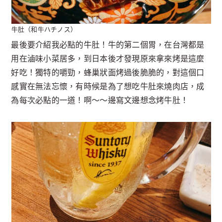
牛肚（和牛ハチノス）
最後要介紹我必點的牛肚！牛的第二個胃，在台灣都是
用在滷味小菜居多，到日本後才發現原來拿來烤是這麼
好吃！獨特的嚼勁，蜂巢狀面烤過後脆脆的，對這個口
感實在無法忘懷，有時候是為了想吃牛肚來燒肉店，成
為每次必點的一道！啊～～邊寫文邊想念烤牛肚！