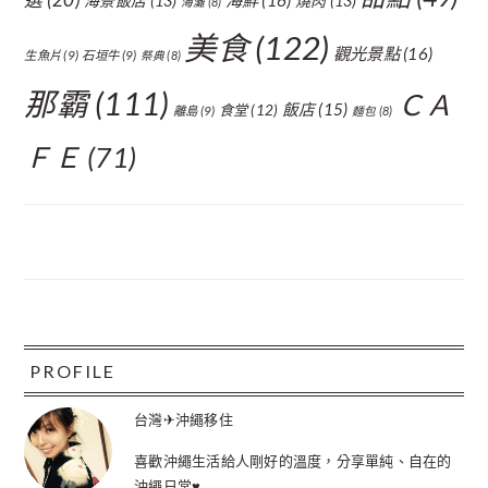
海景飯店
(13)
燒肉
(13)
海灘
(8)
美食
(122)
觀光景點
(16)
生魚片
(9)
石垣牛
(9)
祭典
(8)
那霸
(111)
ＣＡ
飯店
(15)
食堂
(12)
離島
(9)
麵包
(8)
ＦＥ
(71)
FOOTER
PROFILE
台灣✈沖繩移住
喜歡沖繩生活給人剛好的溫度，分享單純、自在的
沖繩日常♥