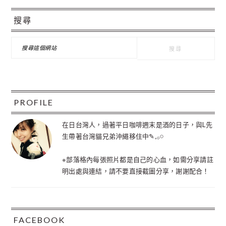
主
搜尋
要
資
搜
尋
訊
這
個
欄
網
站
PROFILE
在日台灣人，過著平日咖啡週末是酒的日子，與L先
生帶著台灣貓兄弟沖繩移住中✎𓈒𓂂𓏸
※部落格內每張照片都是自己的心血，如需分享請註
明出處與連結，請不要直接截圖分享，謝謝配合！
FACEBOOK