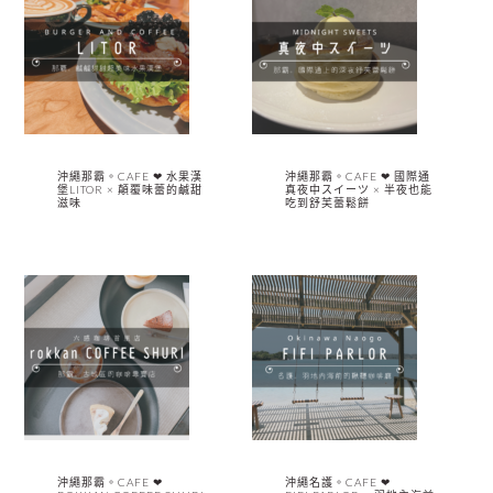
沖繩那霸。CAFE ❤︎ 水果漢
沖繩那霸。CAFE ❤︎ 國際通
堡LITOR × 顛覆味蕾的鹹甜
真夜中スイーツ × 半夜也能
滋味
吃到舒芙蕾鬆餅
沖繩那霸。CAFE ❤︎
沖繩名護。CAFE ❤︎