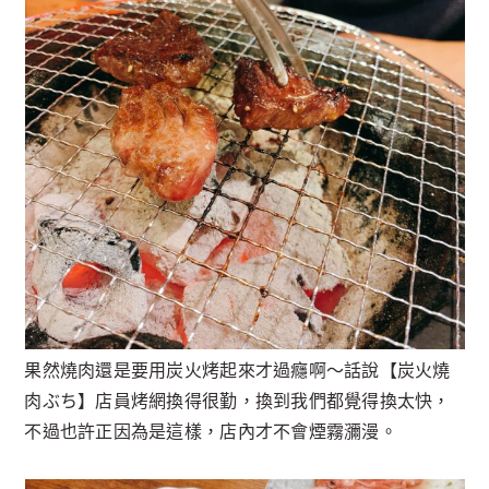
果然燒肉還是要用炭火烤起來才過癮啊～話說【炭火燒
肉ぶち】店員烤網換得很勤，換到我們都覺得換太快，
不過也許正因為是這樣，店內才不會煙霧瀰漫。