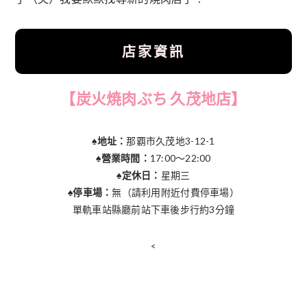
店家資訊
【
炭火焼肉ぶち
久茂地店】
♠︎地址：
那覇市久茂地3-12-1
♠︎營業時間：
17:00～22:00
♠︎定休日：
星期三
♠︎停車場：
無（請利用附近付費停車場）
單軌車站縣廳前站下車後步行約3分鐘
<