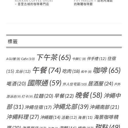
ROKKAN COFFEE SHURI
FIFI PARLOR × 羽地內海前
× 首里古城的咖啡專門店
的鞦韆咖啡廳
標籤
下午茶
(65)
住宿
伴手禮
(12)
Cafe
(10)
AGU豬
(8)
今歸仁
(8)
午餐
(74)
咖啡
(65)
吃肉
(18)
(15)
北谷
(12)
和牛
(8)
國際通
(59)
居酒屋
(24)
喝酒
(20)
外人住宅區
(10)
戶外
晚餐
(58)
沖繩中
拉麵
(20)
早餐
(22)
游泳池
(9)
打卡
(9)
沖繩北部
(39)
部
(31)
沖繩南部
(21)
沖繩住宿
(17)
沖繩料理
(27)
海景咖啡精
沖繩麵
(14)
活動
(12)
海景
(11)
甜點
(49)
選
(20)
海鮮
(16)