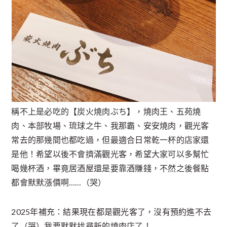
稱不上是必吃的【炭火燒肉ぶち】，燒肉王、五苑燒
肉、本部牧場、琉球之牛、我那霸、安安燒肉，觀光客
常去的那幾間也都吃過，但最適合日常乾一杯的店家還
是他！希望以後不會擠滿觀光客，希望大家可以多幫忙
喝幾杯酒，畢竟居酒屋還是要靠酒賺錢，不然之後餐點
都會默默漲價啊……（哭）
2025年補充：結果現在都是觀光客了，沒有預約進不去
了（哭）我要默默找尋新的燒肉店了！