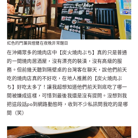
紅色的門簾與燈籠在夜晚非常醒目
在沖繩眾多的燒肉店中【炭火燒肉ぶち】真的只是普通
的一間燒肉居酒屋，沒有漂亮的裝潢，沒有高級的服
務。但前幾天聽到隔壁桌的台灣客在聊天，說他們前天
吃的燒肉店真的不好吃，在地人推薦的【炭火燒肉ぶ
ち】好吃太多了！讓我超想知道他們前天到底吃了哪一
間被嫌成這樣，可惜到最後我還是沒有提問。沒想到我
把這段話po到網路動態時，收到不少私訊問我吃的是哪
間（笑）