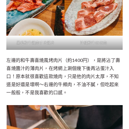
黒毛和牛焼肉すき焼き
沖縄和牛ほほ肉
左邊的和牛壽喜燒風烤肉片（約1400円），是將沾了壽
喜燒醬汁的薄肉片，在烤網上涮個幾下後再沾蛋汁入
口！原本就很喜歡這款燒肉，只是他的肉片太厚，不知
道是好還是壞啊～右邊的牛頰肉，不油不膩，但吃起來
一般般，不是我喜歡的口感。