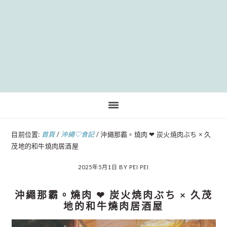
Pinteres
目前位置:
首頁
/
沖繩♡食記
/
沖繩那霸。燒肉 ❤︎ 炭火焼肉ぶち × 久
茂地的和牛燒肉居酒屋
2025年5月1日
BY
PEI PEI
沖繩那霸。燒肉 ❤︎ 炭火焼肉ぶち × 久茂
地的和牛燒肉居酒屋