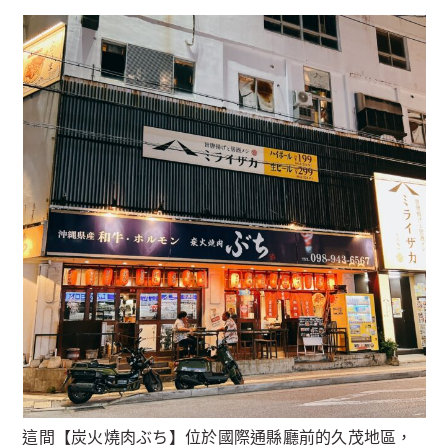
這間【炭火燒肉ぶち】位於國際通縣廳前的久茂地區，