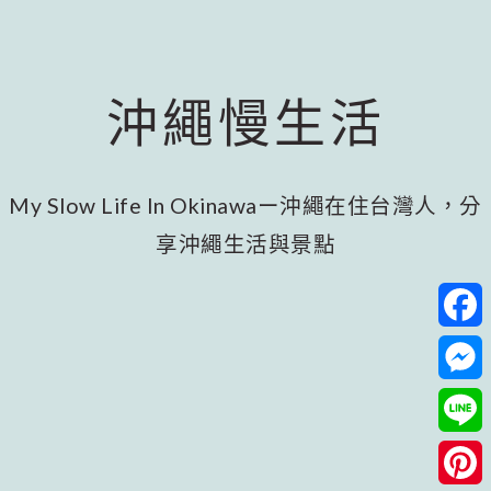
跳
跳
跳
至
至
至
主
主
頁
要
要
尾
沖繩慢生活
內
資
容
訊
欄
My Slow Life In Okinawaー沖繩在住台灣人，分
享沖繩生活與景點
Facebo
Messeng
Line