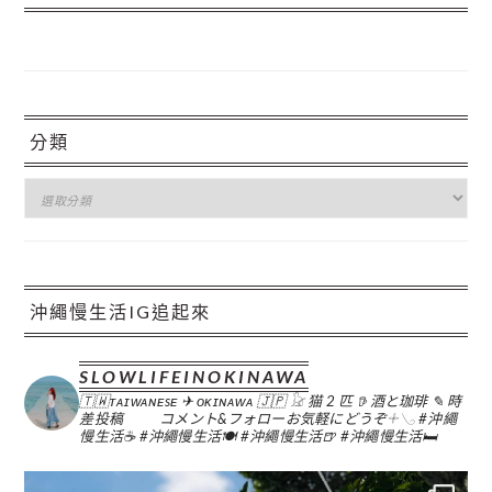
分類
分
類
沖繩慢生活IG追起來
SLOWLIFEINOKINAWA
🇹🇼ᴛᴀɪᴡᴀɴᴇsᴇ ✈︎ ᴏᴋɪɴᴀᴡᴀ 🇯🇵
𓃠 猫 2 匹
𖠚 酒と珈琲
✎ 時
差投稿
コメント&フォローお気軽にどうぞ𓇬𓂅
#沖繩
慢生活☕️
#沖繩慢生活🍽
#沖繩慢生活🍺
#沖繩慢生活🛏