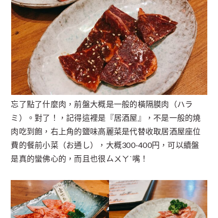
忘了點了什麼肉，前盤大概是一般的橫隔膜肉（ハラ
ミ）。對了！，記得這裡是『居酒屋』，不是一般的燒
肉吃到飽，右上角的鹽味高麗菜是代替收取居酒屋座位
費的餐前小菜（お通し），大概300-400円，可以續盤
是真的蠻佛心的，而且也很ㄙㄨㄚˋ嘴！