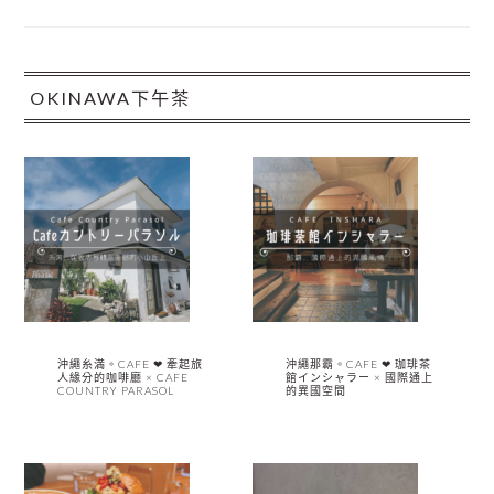
OKINAWA下午茶
沖繩糸満。CAFE ❤︎ 牽起旅
沖繩那霸。CAFE ❤︎ 珈琲茶
人緣分的咖啡廳 × CAFE
館インシャラー × 國際通上
COUNTRY PARASOL
的異國空間