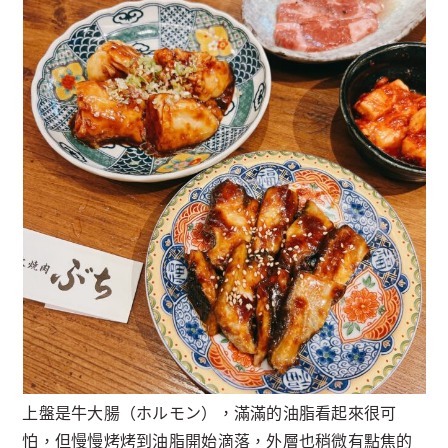
上盤是牛大腸（ホルモン），滿滿的油脂看起來很可
怕，但慢慢烤烤到油脂開始滴落，外層也稍微有點焦的