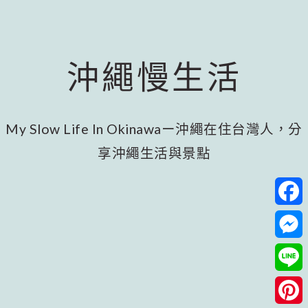
跳
跳
跳
至
至
至
主
主
頁
要
要
尾
沖繩慢生活
內
資
容
訊
欄
My Slow Life In Okinawaー沖繩在住台灣人，分
享沖繩生活與景點
Facebo
Messeng
Line