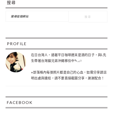
搜尋
要
資
搜
尋
訊
這
個
欄
網
站
PROFILE
在日台灣人，過著平日咖啡週末是酒的日子，與L先
生帶著台灣貓兄弟沖繩移住中✎𓈒𓂂𓏸
※部落格內每張照片都是自己的心血，如需分享請註
明出處與連結，請不要直接截圖分享，謝謝配合！
FACEBOOK