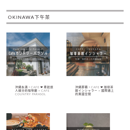
OKINAWA下午茶
沖繩糸満。CAFE ❤︎ 牽起旅
沖繩那霸。CAFE ❤︎ 珈琲茶
人緣分的咖啡廳 × CAFE
館インシャラー × 國際通上
COUNTRY PARASOL
的異國空間