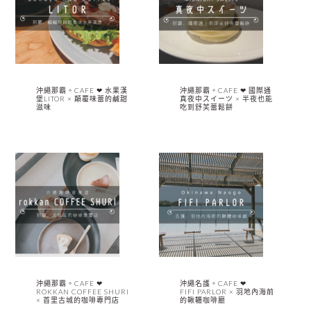
沖繩那霸。CAFE ❤︎ 水果漢
沖繩那霸。CAFE ❤︎ 國際通
堡LITOR × 顛覆味蕾的鹹甜
真夜中スイーツ × 半夜也能
滋味
吃到舒芙蕾鬆餅
沖繩那霸。CAFE ❤︎
沖繩名護。CAFE ❤︎
ROKKAN COFFEE SHURI
FIFI PARLOR × 羽地內海前
× 首里古城的咖啡專門店
的鞦韆咖啡廳