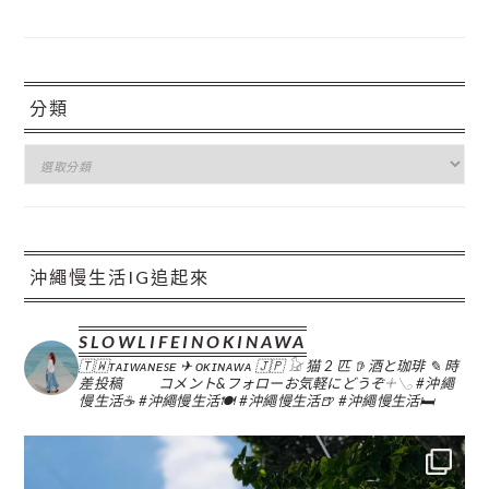
分類
分
類
沖繩慢生活IG追起來
SLOWLIFEINOKINAWA
🇹🇼ᴛᴀɪᴡᴀɴᴇsᴇ ✈︎ ᴏᴋɪɴᴀᴡᴀ 🇯🇵
𓃠 猫 2 匹
𖠚 酒と珈琲
✎ 時
差投稿
コメント&フォローお気軽にどうぞ𓇬𓂅
#沖繩
慢生活☕️
#沖繩慢生活🍽
#沖繩慢生活🍺
#沖繩慢生活🛏