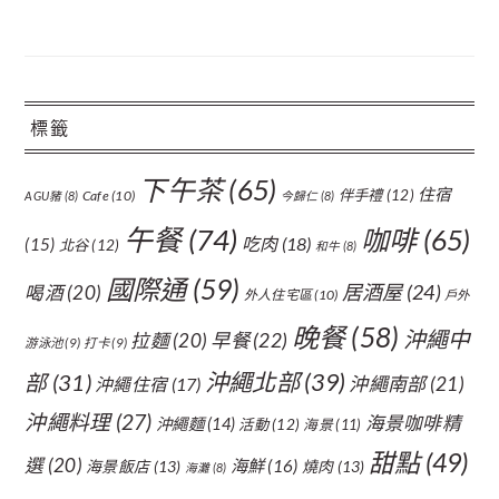
標籤
下午茶
(65)
住宿
伴手禮
(12)
Cafe
(10)
AGU豬
(8)
今歸仁
(8)
午餐
(74)
咖啡
(65)
吃肉
(18)
(15)
北谷
(12)
和牛
(8)
國際通
(59)
居酒屋
(24)
喝酒
(20)
外人住宅區
(10)
戶外
晚餐
(58)
沖繩中
拉麵
(20)
早餐
(22)
游泳池
(9)
打卡
(9)
沖繩北部
(39)
部
(31)
沖繩南部
(21)
沖繩住宿
(17)
沖繩料理
(27)
海景咖啡精
沖繩麵
(14)
活動
(12)
海景
(11)
甜點
(49)
選
(20)
海鮮
(16)
海景飯店
(13)
燒肉
(13)
海灘
(8)