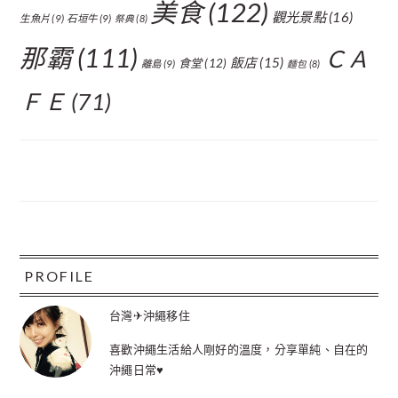
美食
(122)
觀光景點
(16)
生魚片
(9)
石垣牛
(9)
祭典
(8)
那霸
(111)
ＣＡ
飯店
(15)
食堂
(12)
離島
(9)
麵包
(8)
ＦＥ
(71)
FOOTER
PROFILE
台灣✈沖繩移住
喜歡沖繩生活給人剛好的溫度，分享單純、自在的
沖繩日常♥