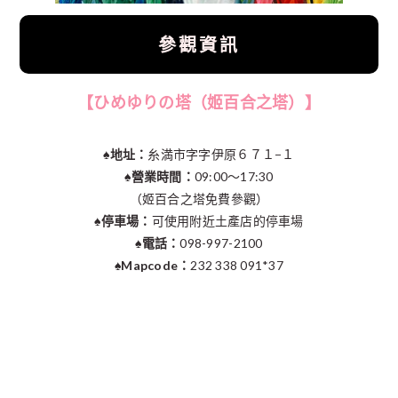
參觀資訊
【ひめゆりの塔（姬百合之塔）】
♠︎地址：
糸満市字字伊原６７１−１
♠︎營業時間：
09:00～17:30
（姬百合之塔免費參觀）
♠︎停車場：
可使用附近土產店的停車場
♠︎電話：
098-997-2100
♠︎Mapcode：
232 338 091*37