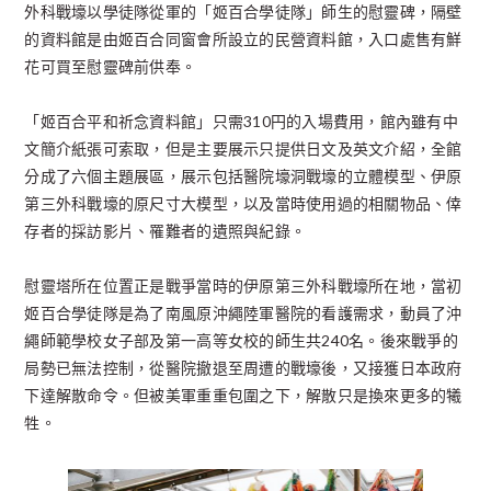
外科戰壕以學徒隊從軍的「姬百合學徒隊」師生的慰靈碑，隔壁
的資料館是由姬百合同窗會所設立的民營資料館，入口處售有鮮
花可買至慰靈碑前供奉。
「姬百合平和祈念資料館」只需310円的入場費用，館內雖有中
文簡介紙張可索取，但是主要展示只提供日文及英文介紹，全館
分成了六個主題展區，展示包括醫院壕洞戰壕的立體模型、伊原
第三外科戰壕的原尺寸大模型，以及當時使用過的相關物品、倖
存者的採訪影片、罹難者的遺照與紀錄。
慰靈塔所在位置正是戰爭當時的伊原第三外科戰壕所在地，當初
姬百合學徒隊是為了南風原沖繩陸軍醫院的看護需求，動員了沖
繩師範學校女子部及第一高等女校的師生共240名。後來戰爭的
局勢已無法控制，從醫院撤退至周遭的戰壕後，又接獲日本政府
下達解散命令。但被美軍重重包圍之下，解散只是換來更多的犧
牲。