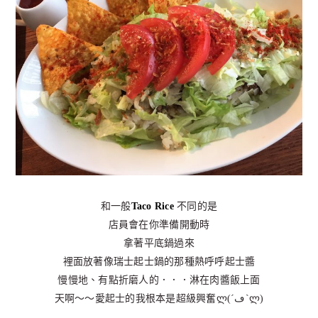
和一般
Taco Rice
不同的是
店員會在你準備開動時
拿著平底鍋過來
裡面放著像瑞士起士鍋的那種熱呼呼起士醬
慢慢地、有點折磨人的．．．淋在肉醬飯上面
天啊～～愛起士的我根本是超級興奮ლ(´ڡ`ლ)