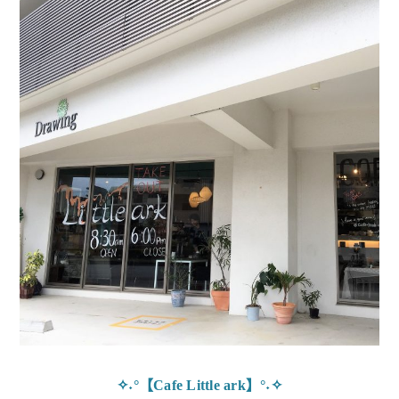
✧˖°【
Cafe Little ark】°˖✧