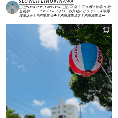
SLOWLIFEINOKINAWA
🇹🇼ᴛᴀɪᴡᴀɴᴇsᴇ ✈︎ ᴏᴋɪɴᴀᴡᴀ 🇯🇵
𓃠 猫 2 匹
𖠚 酒と珈琲
✎ 時
差投稿
コメント&フォローお気軽にどうぞ𓇬𓂅
#沖繩
慢生活☕️
#沖繩慢生活🍽
#沖繩慢生活🍺
#沖繩慢生活🛏