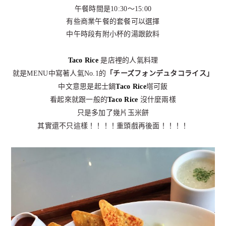
午餐時間是10:30～15:00
有些商業午餐的套餐可以選擇
中午時段有附小杯的湯跟飲料
Taco Rice
是店裡的人氣料理
就是MENU中寫著人氣No.1的
「チーズフォンデュタコライス」
中文意思是起士鍋
Taco Rice
塔可飯
看起來就跟一般的
Taco Rice
沒什麼兩樣
只是多加了幾片玉米餅
其實還不只這樣！！！！重頭戲再後面！！！！