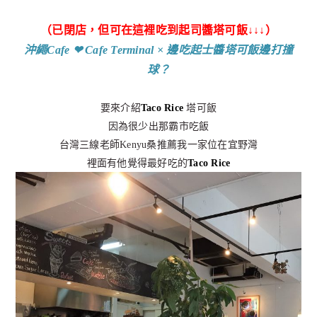
（已閉店，但可在這裡吃到起司醬塔可飯↓↓↓）
沖繩Cafe ❤︎ Cafe Terminal × 邊吃起士醬塔可飯邊打撞
球？
要來介紹
Taco Rice
塔可飯
因為很少出那霸市吃飯
台灣三線老師Kenyu桑推薦我一家位在宜野灣
裡面有他覺得最好吃的
Taco Rice