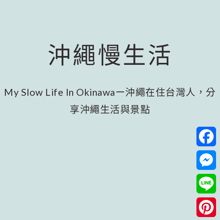
跳
跳
跳
至
至
至
主
主
頁
要
要
尾
沖繩慢生活
內
資
容
訊
欄
My Slow Life In Okinawaー沖繩在住台灣人，分
享沖繩生活與景點
Facebo
Messeng
Line