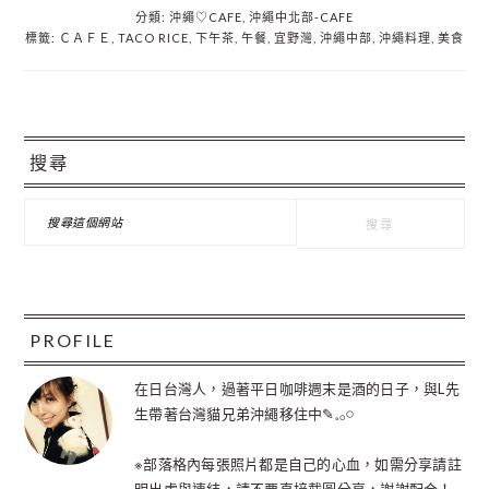
分類:
沖繩♡CAFE
,
沖繩中北部‐CAFE
標籤:
ＣＡＦＥ
,
TACO RICE
,
下午茶
,
午餐
,
宜野灣
,
沖繩中部
,
沖繩料理
,
美食
主
搜尋
要
資
搜
尋
訊
這
個
欄
網
站
PROFILE
在日台灣人，過著平日咖啡週末是酒的日子，與L先
生帶著台灣貓兄弟沖繩移住中✎𓈒𓂂𓏸
※部落格內每張照片都是自己的心血，如需分享請註