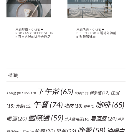
沖繩那霸。CAFE ❤︎
沖繩名護。CAFE ❤︎
ROKKAN COFFEE SHURI
FIFI PARLOR × 羽地內海前
× 首里古城的咖啡專門店
的鞦韆咖啡廳
標籤
下午茶
(65)
住宿
伴手禮
(12)
Cafe
(10)
AGU豬
(8)
今歸仁
(8)
午餐
(74)
咖啡
(65)
吃肉
(18)
(15)
北谷
(12)
和牛
(8)
國際通
(59)
居酒屋
(24)
喝酒
(20)
外人住宅區
(10)
戶外
晚餐
(58)
沖繩中
拉麵
(20)
早餐
(22)
游泳池
(9)
打卡
(9)