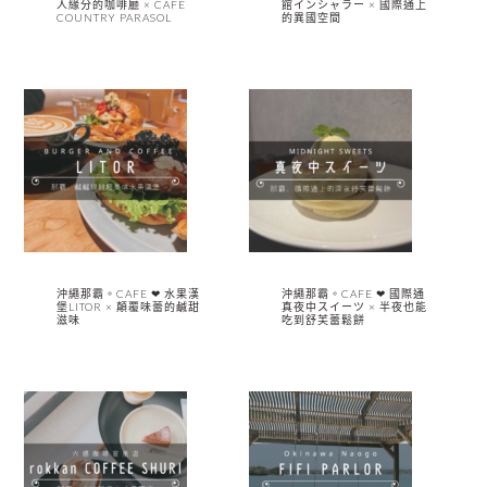
人緣分的咖啡廳 × CAFE
館インシャラー × 國際通上
COUNTRY PARASOL
的異國空間
沖繩那霸。CAFE ❤︎ 水果漢
沖繩那霸。CAFE ❤︎ 國際通
堡LITOR × 顛覆味蕾的鹹甜
真夜中スイーツ × 半夜也能
滋味
吃到舒芙蕾鬆餅