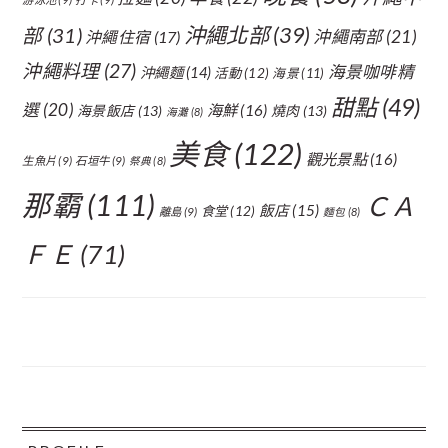
沖繩北部
(39)
部
(31)
沖繩南部
(21)
沖繩住宿
(17)
沖繩料理
(27)
海景咖啡精
沖繩麵
(14)
活動
(12)
海景
(11)
甜點
(49)
選
(20)
海鮮
(16)
海景飯店
(13)
燒肉
(13)
海灘
(8)
美食
(122)
觀光景點
(16)
生魚片
(9)
石垣牛
(9)
祭典
(8)
那霸
(111)
ＣＡ
飯店
(15)
食堂
(12)
離島
(9)
麵包
(8)
ＦＥ
(71)
FOOTER