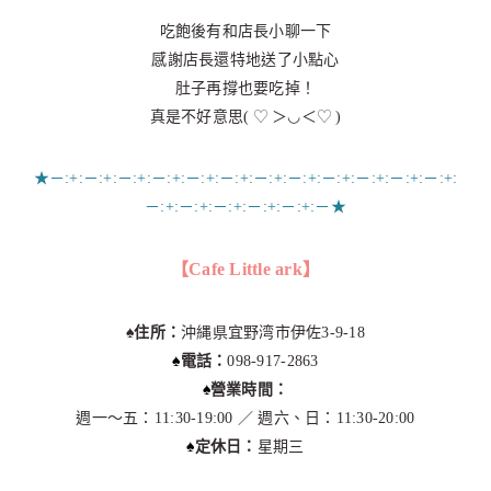
吃飽後有和店長小聊一下
感謝店長還特地送了小點心
肚子再撐也要吃掉！
♡
♡
真是不好意思(
＞◡＜
)
★－:+:－:+:－:+:－:+:－:+:－:+:－:+:－:+:－:+:－:+:－:+:－:+:
－:+:－:+:－:+:－:+:－:+:－★
【Cafe Little ark】
♠︎住所：
沖縄県宜野湾市伊佐3-9-18
♠︎
電話：
098-917-2863
♠︎
營業時間：
週一～五：11:30-19:00 ／ 週六、日：11:30-20:00
♠︎
定休日：
星期三