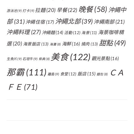
晚餐
(58)
沖繩中
拉麵
(20)
早餐
(22)
游泳池
(9)
打卡
(9)
沖繩北部
(39)
部
(31)
沖繩南部
(21)
沖繩住宿
(17)
沖繩料理
(27)
海景咖啡精
沖繩麵
(14)
活動
(12)
海景
(11)
甜點
(49)
選
(20)
海鮮
(16)
海景飯店
(13)
燒肉
(13)
海灘
(8)
美食
(122)
觀光景點
(16)
生魚片
(9)
石垣牛
(9)
祭典
(8)
那霸
(111)
ＣＡ
飯店
(15)
食堂
(12)
離島
(9)
麵包
(8)
ＦＥ
(71)