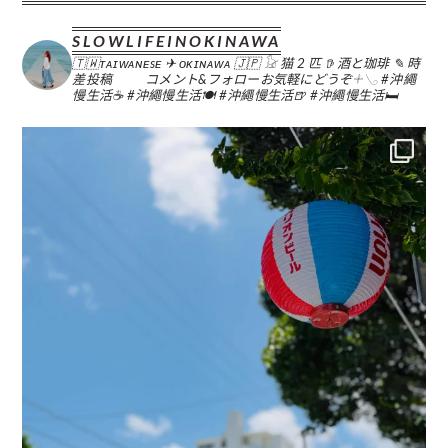
SLOWLIFEINOKINAWA
🇹🇼ᴛᴀɪᴡᴀɴᴇsᴇ ✈︎ ᴏᴋɪɴᴀᴡᴀ 🇯🇵
𓃠 猫 2 匹
𖠚 酒と珈琲
✎ 時
差投稿
コメント&フォローお気軽にどうぞ𓇬𓂅
#沖繩
慢生活☕️
#沖繩慢生活🍽
#沖繩慢生活🍺
#沖繩慢生活🛏