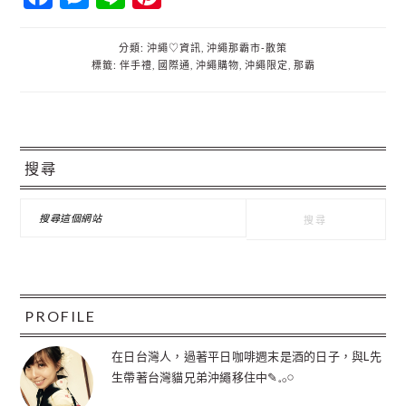
分類:
沖繩♡資訊
,
沖繩那霸市‐散策
標籤:
伴手禮
,
國際通
,
沖繩購物
,
沖繩限定
,
那霸
主
搜尋
要
資
搜
尋
訊
這
個
欄
網
站
PROFILE
在日台灣人，過著平日咖啡週末是酒的日子，與L先
生帶著台灣貓兄弟沖繩移住中✎𓈒𓂂𓏸