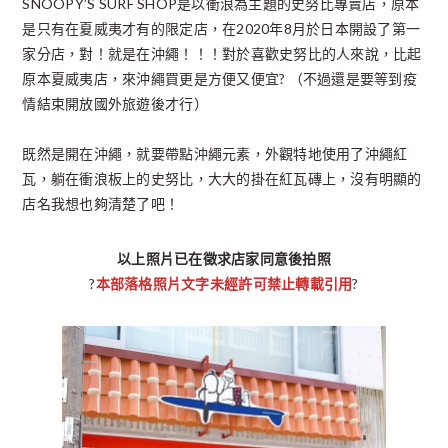
SNOOPY’S SURF SHOP是以衝浪為主題的史努比專賣店，原本
是只有在夏威夷才有的限定店，在2020年8月於日本開設了第一
家分店，對！就是在沖繩！！！對於喜歡史努比的人來說，比起
原本夏威夷店，來沖繩買更是方便又便宜? （不過還是要等到疫
情結束開放國外旅遊後才行）
既然是開在沖繩，就要帶點沖繩元素，外觀特地使用了沖繩紅
瓦，躺在衝浪板上的史努比，大大的掛在紅瓦磚上，沒有明顯的
店名我想也夠清楚了吧！
以上照片已在徵求店家同意後拍照
?
本部落格照片文字未經許可禁止轉載引用
?