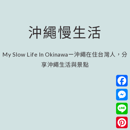
跳
跳
跳
至
至
至
主
主
頁
要
要
尾
沖繩慢生活
內
資
容
訊
欄
My Slow Life In Okinawaー沖繩在住台灣人，分
享沖繩生活與景點
Facebo
Messeng
Line