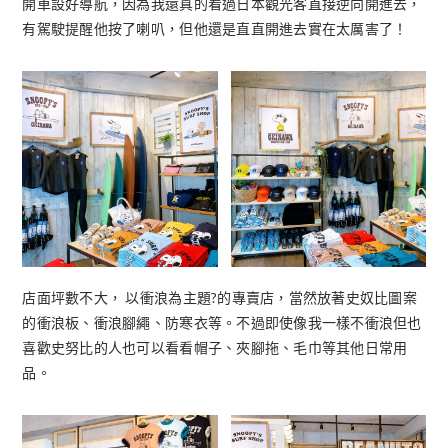
開車設好導航，因為我還真的看過日本觀光客直接逆向開進去，
有駕駛提醒他按了喇叭，但他還是直直開進去實在太厲害了！
店面坪數不大， 以衝浪為主題?的專賣店，當然放著史奴比圖案
的衝浪板、衝浪腳繩、防寒衣等。不過即使像我一樣不衝浪但也
喜歡史努比的人也可以看看帽子、夾腳拖、毛巾等其他日常用
品。