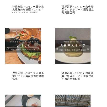
沖繩糸満。CAFE ❤︎ 牽起旅
沖繩那霸。CAFE ❤︎ 珈琲茶
人緣分的咖啡廳 × CAFE
館インシャラー × 國際通上
COUNTRY PARASOL
的異國空間
沖繩那霸。CAFE ❤︎ 水果漢
沖繩那霸。CAFE ❤︎ 國際通
堡LITOR × 顛覆味蕾的鹹甜
真夜中スイーツ × 半夜也能
滋味
吃到舒芙蕾鬆餅