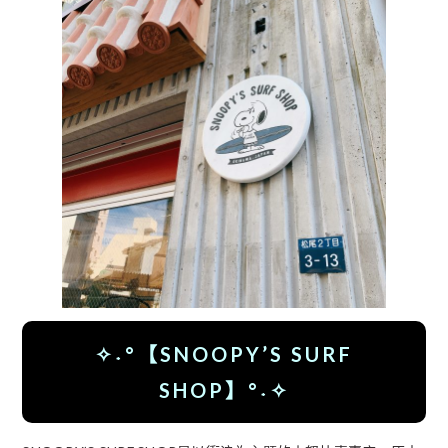
✧˖°【SNOOPY’S SURF
SHOP】°˖✧