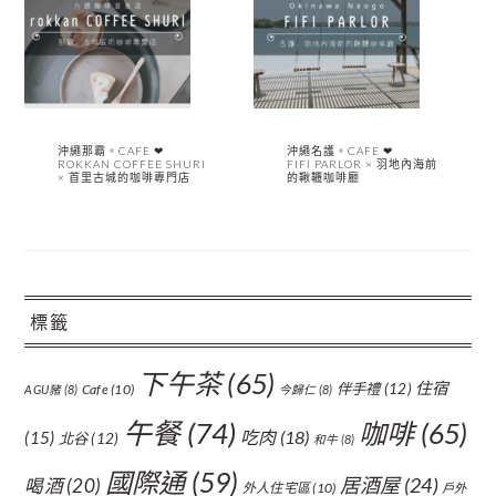
沖繩那霸。CAFE ❤︎
沖繩名護。CAFE ❤︎
ROKKAN COFFEE SHURI
FIFI PARLOR × 羽地內海前
× 首里古城的咖啡專門店
的鞦韆咖啡廳
標籤
下午茶
(65)
住宿
伴手禮
(12)
Cafe
(10)
AGU豬
(8)
今歸仁
(8)
午餐
(74)
咖啡
(65)
吃肉
(18)
(15)
北谷
(12)
和牛
(8)
國際通
(59)
居酒屋
(24)
喝酒
(20)
外人住宅區
(10)
戶外