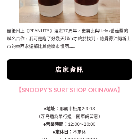
最後附上《PEANUTS》漫畫70周年，史努比與Heinz番茄醬的
聯名合作，我可是跑了好幾天超市才終於找到，總覺得沖繩新上
市的東西永遠都比其他縣市慢啊……
店家資訊
【SNOOPY’S SURF SHOP OKINAWA】
♠︎地址：
那覇市松尾2-3-13
（浮島通為單行道，開車請留意）
♠︎營業時間：
12:00～20:00
♠︎定休日：
不定休