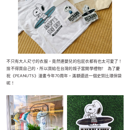
不只有大人尺寸的衣服，竟然連嬰兒的包屁衣都有也太可愛了！
捨不得買自己的，所以買給在台灣的姪子當開學禮物? 為了慶
祝《PEANUTS》漫畫今年70周年，滿額還送一個史努比環保袋
呢！