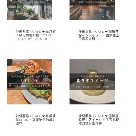
沖繩糸満。CAFE ❤︎ 牽起旅
沖繩那霸。CAFE ❤︎ 珈琲茶
人緣分的咖啡廳 × CAFE
館インシャラー × 國際通上
COUNTRY PARASOL
的異國空間
沖繩那霸。CAFE ❤︎ 水果漢
沖繩那霸。CAFE ❤︎ 國際通
堡LITOR × 顛覆味蕾的鹹甜
真夜中スイーツ × 半夜也能
滋味
吃到舒芙蕾鬆餅