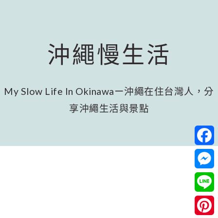
跳
跳
跳
至
至
至
主
主
頁
要
要
尾
沖繩慢生活
內
資
容
訊
欄
My Slow Life In Okinawaー沖繩在住台灣人，分
享沖繩生活與景點
Facebo
Messeng
Line