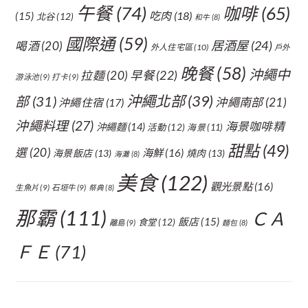
午餐
(74)
咖啡
(65)
吃肉
(18)
(15)
北谷
(12)
和牛
(8)
國際通
(59)
居酒屋
(24)
喝酒
(20)
外人住宅區
(10)
戶外
晚餐
(58)
沖繩中
拉麵
(20)
早餐
(22)
游泳池
(9)
打卡
(9)
沖繩北部
(39)
部
(31)
沖繩南部
(21)
沖繩住宿
(17)
沖繩料理
(27)
海景咖啡精
沖繩麵
(14)
活動
(12)
海景
(11)
甜點
(49)
選
(20)
海鮮
(16)
海景飯店
(13)
燒肉
(13)
海灘
(8)
美食
(122)
觀光景點
(16)
生魚片
(9)
石垣牛
(9)
祭典
(8)
那霸
(111)
ＣＡ
飯店
(15)
食堂
(12)
離島
(9)
麵包
(8)
ＦＥ
(71)