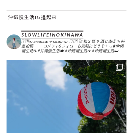
沖繩慢生活IG追起來
SLOWLIFEINOKINAWA
🇹🇼ᴛᴀɪᴡᴀɴᴇsᴇ ✈︎ ᴏᴋɪɴᴀᴡᴀ 🇯🇵
𓃠 猫 2 匹
𖠚 酒と珈琲
✎ 時
差投稿
コメント&フォローお気軽にどうぞ𓇬𓂅
#沖繩
慢生活☕️
#沖繩慢生活🍽
#沖繩慢生活🍺
#沖繩慢生活🛏