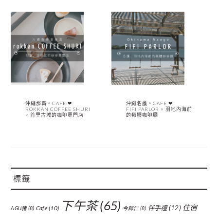
沖繩那霸。CAFE ❤︎
沖繩名護。CAFE ❤︎
ROKKAN COFFEE SHURI
FIFI PARLOR × 羽地內海前
× 首里古城的咖啡專門店
的鞦韆咖啡廳
標籤
下午茶
(65)
住宿
伴手禮
(12)
Cafe
(10)
AGU豬
(8)
今歸仁
(8)