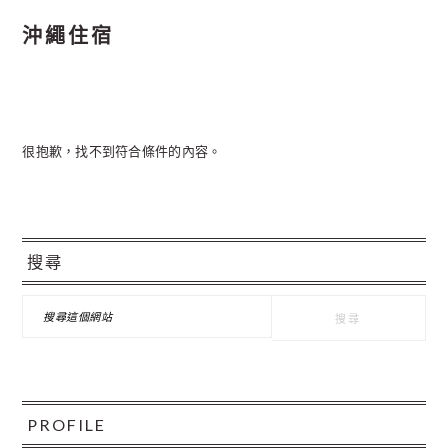
沖繩住宿
很抱歉，找不到符合條件的內容。
主
搜尋
要
資
搜
尋
訊
這
個
欄
網
站
PROFILE