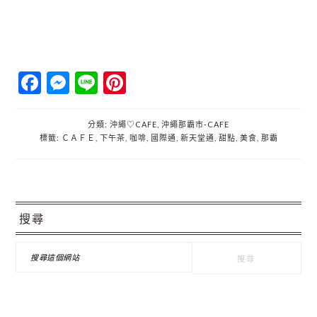
Facebook
Messenger
Line
Pinterest
分類:
沖繩♡CAFE
,
沖繩那霸市‐CAFE
標籤:
ＣＡＦＥ
,
下午茶
,
咖啡
,
國際通
,
新天堂通
,
甜點
,
美食
,
那霸
主
搜尋
要
資
搜
尋
訊
這
個
欄
網