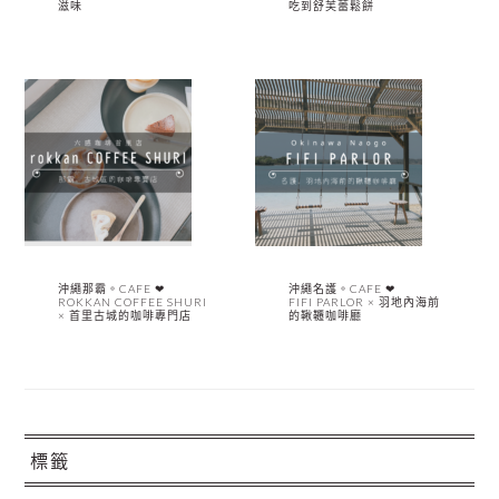
滋味
吃到舒芙蕾鬆餅
沖繩那霸。CAFE ❤︎
沖繩名護。CAFE ❤︎
ROKKAN COFFEE SHURI
FIFI PARLOR × 羽地內海前
× 首里古城的咖啡專門店
的鞦韆咖啡廳
標籤