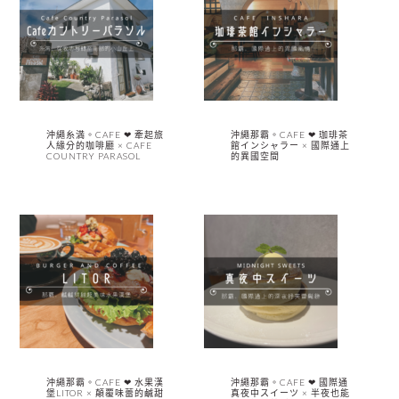
沖繩糸満。CAFE ❤︎ 牽起旅
沖繩那霸。CAFE ❤︎ 珈琲茶
人緣分的咖啡廳 × CAFE
館インシャラー × 國際通上
COUNTRY PARASOL
的異國空間
沖繩那霸。CAFE ❤︎ 水果漢
沖繩那霸。CAFE ❤︎ 國際通
堡LITOR × 顛覆味蕾的鹹甜
真夜中スイーツ × 半夜也能