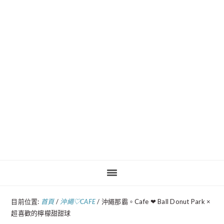
Pinteres
目前位置:
首頁
/
沖繩♡CAFE
/
沖繩那霸。Cafe ❤︎ Ball Donut Park ×
超喜歡的檸檬甜甜球