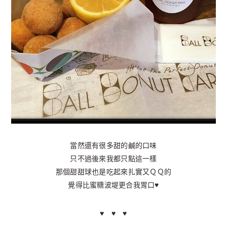
當然還有很多甜的鹹的口味
只不過後來我都只點這一樣
那個甜甜球也是吃起來扎實又ＱＱ的
覺得比蜜糖波堤更合我胃口♥
♥ ♥ ♥