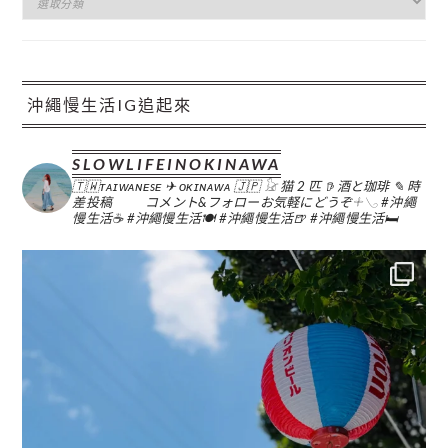
類
沖繩慢生活IG追起來
SLOWLIFEINOKINAWA
🇹🇼ᴛᴀɪᴡᴀɴᴇsᴇ ✈︎ ᴏᴋɪɴᴀᴡᴀ 🇯🇵
𓃠 猫 2 匹
𖠚 酒と珈琲
✎ 時
差投稿
コメント&フォローお気軽にどうぞ𓇬𓂅
#沖繩
慢生活☕️
#沖繩慢生活🍽
#沖繩慢生活🍺
#沖繩慢生活🛏