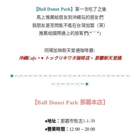
【Ball Donut Park】
第一次吃了之後
馬上推薦給朋友到沖繩玩的朋友們
我朋友甚至問能不能在台灣加盟（笑）
推薦給國際通上的旅客們(*˙˘˙*)
同場加映新天堂通咖啡廳↓
沖繩Cafe。♥ トックリキワタ珈琲店 × 那霸新天堂通
★－:+:－:+:－:+:－:+:－:+:－:+:－:+:－:+:－:+:－:+:－:+:－:+:
－:+:－:+:－:+:－★
【Ball Donut Park 那覇本店】
♠︎地址：
那覇市牧志1-1-39
♠︎營業時間：
12:00 – 20:00