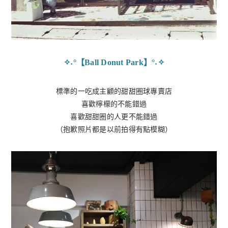
✧˖°【Ball Donut Park】°˖✧
標準的一吃成主顧的甜甜圈球專賣店
喜歡檸檬的不能錯過
喜歡甜甜圈的人更不能錯過
（抱歉照片都是以前拍得有點模糊）