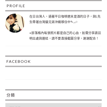
站
PROFILE
在日台灣人，過著平日咖啡週末是酒的日子，與L先
生帶著台灣貓兄弟沖繩移住中✎𓈒𓂂𓏸
※部落格內每張照片都是自己的心血，如需分享請註
明出處與連結，請不要直接截圖分享，謝謝配合！
FACEBOOK
分類
分