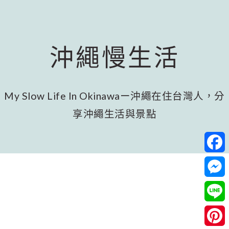
跳
跳
跳
至
至
至
主
主
頁
要
要
尾
沖繩慢生活
內
資
容
訊
欄
My Slow Life In Okinawaー沖繩在住台灣人，分
享沖繩生活與景點
Facebo
Messeng
Line