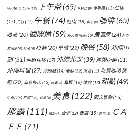
下午茶
(65)
住宿
伴手禮
(12)
Cafe
(10)
AGU豬
(8)
今歸仁
(8)
午餐
(74)
咖啡
(65)
吃肉
(18)
(15)
北谷
(12)
和牛
(8)
國際通
(59)
居酒屋
(24)
喝酒
(20)
外人住宅區
(10)
戶外
晚餐
(58)
沖繩中
拉麵
(20)
早餐
(22)
游泳池
(9)
打卡
(9)
沖繩北部
(39)
部
(31)
沖繩南部
(21)
沖繩住宿
(17)
沖繩料理
(27)
海景咖啡精
沖繩麵
(14)
活動
(12)
海景
(11)
甜點
(49)
選
(20)
海鮮
(16)
海景飯店
(13)
燒肉
(13)
海灘
(8)
美食
(122)
觀光景點
(16)
生魚片
(9)
石垣牛
(9)
祭典
(8)
那霸
(111)
ＣＡ
飯店
(15)
食堂
(12)
離島
(9)
麵包
(8)
ＦＥ
(71)