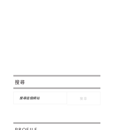
Pinteres
主
搜尋
要
搜
資
尋
這
訊
個
欄
網
站
PROFILE