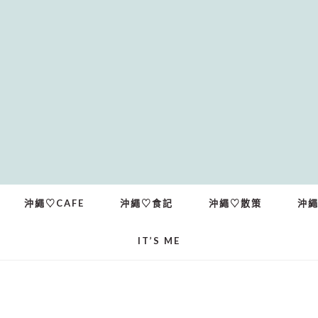
沖繩♡CAFE
沖繩♡食記
沖繩♡散策
沖
IT’S ME