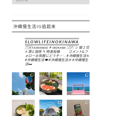
類
沖繩慢生活IG追起來
SLOWLIFEINOKINAWA
🇹🇼ᴛᴀɪᴡᴀɴᴇsᴇ ✈︎ ᴏᴋɪɴᴀᴡᴀ 🇯🇵
𓃠 猫 2 匹
𖠚 酒と珈琲
✎ 時差投稿
コメント&フ
ォローお気軽にどうぞ𓇬𓂅
#沖繩慢生活☕️
#沖繩慢生活🍽
#沖繩慢生活🍺
#沖繩慢生
活🛏