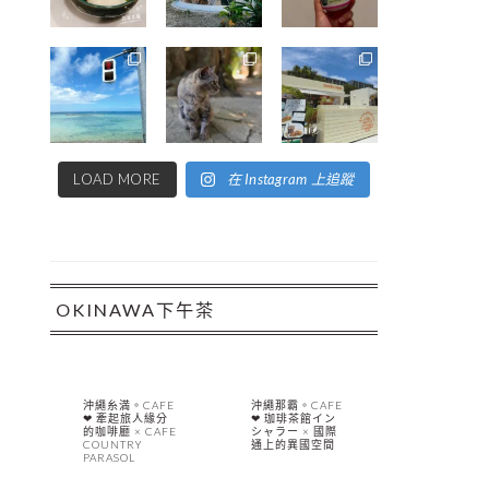
LOAD MORE
在 Instagram 上追蹤
OKINAWA下午茶
沖繩糸満。CAFE
沖繩那霸。CAFE
❤︎ 牽起旅人緣分
❤︎ 珈琲茶館イン
的咖啡廳 × CAFE
シャラー × 國際
COUNTRY
通上的異國空間
PARASOL