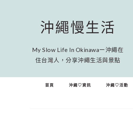
跳
跳
跳
至
至
至
主
主
頁
沖繩慢生活
要
要
尾
內
資
容
訊
欄
My Slow Life In Okinawaー沖繩在
住台灣人，分享沖繩生活與景點
首頁
沖繩♡資訊
沖繩♡活動