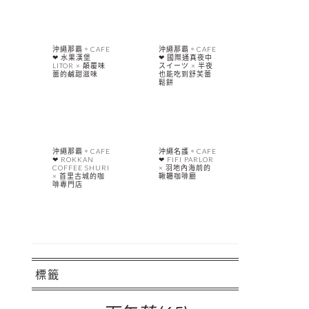
沖繩那霸。CAFE
沖繩那霸。CAFE
❤︎ 水果漢堡
❤︎ 國際通真夜中
LITOR × 顛覆味
スイーツ × 半夜
蕾的鹹甜滋味
也能吃到舒芙蕾
鬆餅
沖繩那霸。CAFE
沖繩名護。CAFE
❤︎ ROKKAN
❤︎ FIFI PARLOR
COFFEE SHURI
× 羽地內海前的
× 首里古城的咖
鞦韆咖啡廳
啡專門店
標籤