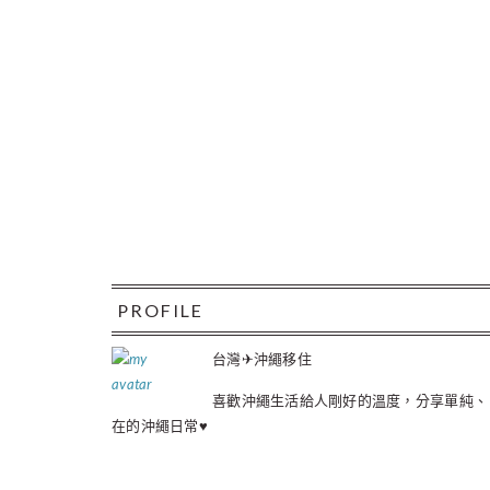
FOOTER
PROFILE
台灣✈沖繩移住
喜歡沖繩生活給人剛好的溫度，分享單純、
在的沖繩日常♥