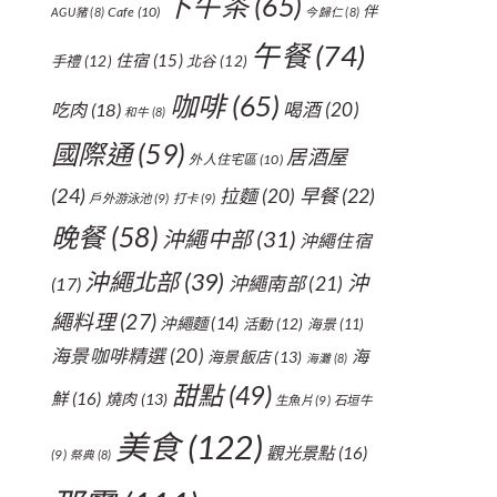
下午茶
(65)
伴
Cafe
(10)
AGU豬
(8)
今歸仁
(8)
午餐
(74)
住宿
(15)
手禮
(12)
北谷
(12)
咖啡
(65)
喝酒
(20)
吃肉
(18)
和牛
(8)
國際通
(59)
居酒屋
外人住宅區
(10)
(24)
拉麵
(20)
早餐
(22)
戶外游泳池
(9)
打卡
(9)
晚餐
(58)
沖繩中部
(31)
沖繩住宿
沖繩北部
(39)
沖
沖繩南部
(21)
(17)
繩料理
(27)
沖繩麵
(14)
活動
(12)
海景
(11)
海景咖啡精選
(20)
海
海景飯店
(13)
海灘
(8)
甜點
(49)
鮮
(16)
燒肉
(13)
生魚片
(9)
石垣牛
美食
(122)
觀光景點
(16)
(9)
祭典
(8)