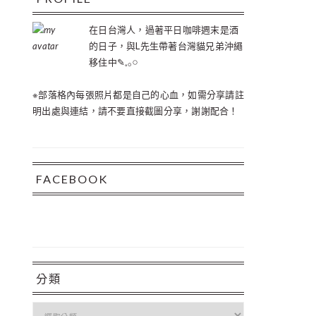
在日台灣人，過著平日咖啡週末是酒
的日子，與L先生帶著台灣貓兄弟沖繩
移住中✎𓈒𓂂𓏸
※部落格內每張照片都是自己的心血，如需分享請註
明出處與連結，請不要直接截圖分享，謝謝配合！
FACEBOOK
分類
分